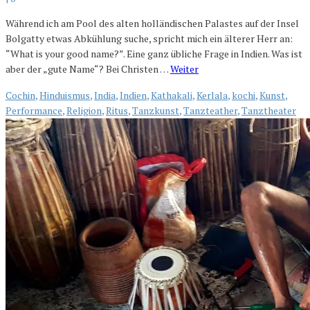
Während ich am Pool des alten holländischen Palastes auf der Insel
Bolgatty etwas Abkühlung suche, spricht mich ein älterer Herr an:
“What is your good name?”. Eine ganz übliche Frage in Indien. Was ist
aber der „gute Name“? Bei Christen …
Weiter
Cochin
,
Hinduismus
,
India
,
Indien
,
Kathakali
,
Kerlala
,
kochi
,
Kunst
,
Performance
,
Religion
,
Ritus
,
Tanzkunst
,
Tanzteather
,
Tanztheater