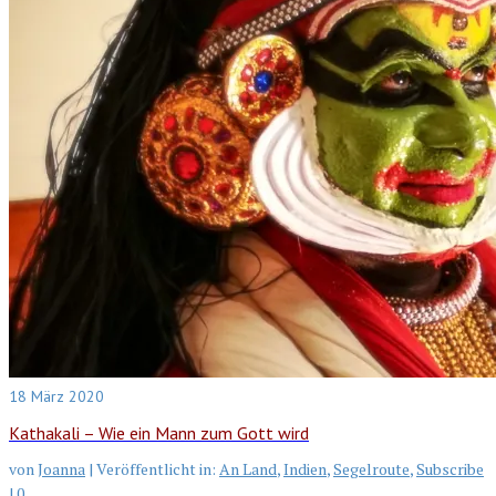
18
März 2020
Kathakali – Wie ein Mann zum Gott wird
von
Joanna
|
Veröffentlicht in:
An Land
,
Indien
,
Segelroute
,
Subscribe
|
0