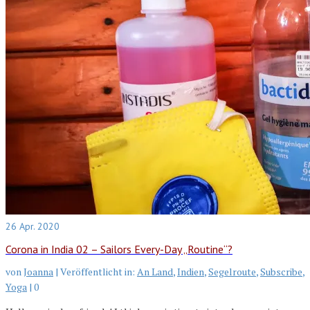
26
Apr. 2020
Corona in India 02 – Sailors Every-Day „Routine“?
von
Joanna
|
Veröffentlicht in:
An Land
,
Indien
,
Segelroute
,
Subscribe
,
Yoga
|
0