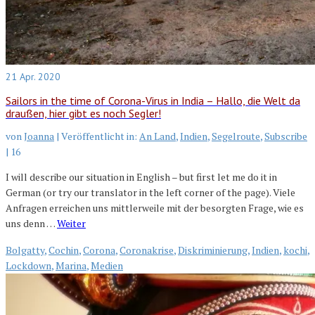
21
Apr. 2020
Sailors in the time of Corona-Virus in India – Hallo, die Welt da
draußen, hier gibt es noch Segler!
von
Joanna
|
Veröffentlicht in:
An Land
,
Indien
,
Segelroute
,
Subscribe
|
16
I will describe our situation in English – but first let me do it in
German (or try our translator in the left corner of the page). Viele
Anfragen erreichen uns mittlerweile mit der besorgten Frage, wie es
uns denn …
Weiter
Bolgatty
,
Cochin
,
Corona
,
Coronakrise
,
Diskriminierung
,
Indien
,
kochi
,
Lockdown
,
Marina
,
Medien