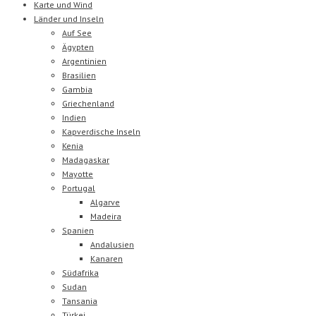
Karte und Wind
Länder und Inseln
Auf See
Ägypten
Argentinien
Brasilien
Gambia
Griechenland
Indien
Kapverdische Inseln
Kenia
Madagaskar
Mayotte
Portugal
Algarve
Madeira
Spanien
Andalusien
Kanaren
Südafrika
Sudan
Tansania
Türkei