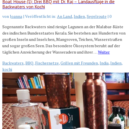
Boat House (1): Drei BBQ mit Dr. Raj – Landausflüge in die
Backwaters von Kochi
von
Joanna
|
Veröffentlicht in:
An Land
,
Indien
,
Segelroute
|
0
Sogenannte Backwaters sind riesige Lagunen an der Malabar-Küste
des indischen Bundesstaates Kerala. Sie bestehen aus Hunderten von
großen Inseln und Inselchen, Mangroven, Teichen, Wasserstraßen
und sogar großen Seen. Das besondere Ökosystem beruht auf der
täglichen Anreicherung der Wasseradern und ihrer …
Weiter
Backwaters
,
BBQ
,
Fischernetze
,
Grillen mit Freunden
,
India
,
Indien
,
kochi