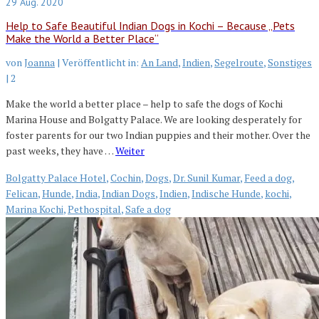
29
Aug. 2020
Help to Safe Beautiful Indian Dogs in Kochi – Because „Pets
Make the World a Better Place“
von
Joanna
|
Veröffentlicht in:
An Land
,
Indien
,
Segelroute
,
Sonstiges
|
2
Make the world a better place – help to safe the dogs of Kochi
Marina House and Bolgatty Palace. We are looking desperately for
foster parents for our two Indian puppies and their mother. Over the
past weeks, they have …
Weiter
Bolgatty Palace Hotel
,
Cochin
,
Dogs
,
Dr. Sunil Kumar
,
Feed a dog
,
Felican
,
Hunde
,
India
,
Indian Dogs
,
Indien
,
Indische Hunde
,
kochi
,
Marina Kochi
,
Pethospital
,
Safe a dog