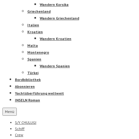
Wandern Korsika
Griechenland
Wandern Griechenland
Italien
Kroatien
Wandern Kroatien
Malta
Montenegro
Spanien
Wandern Spanien
Türkei
Bordbibliothek
Abonnieren
Yachtüberführung weltweit
INSELN Roman
Menü
S/Y CHULUGI
Schiff
Crew