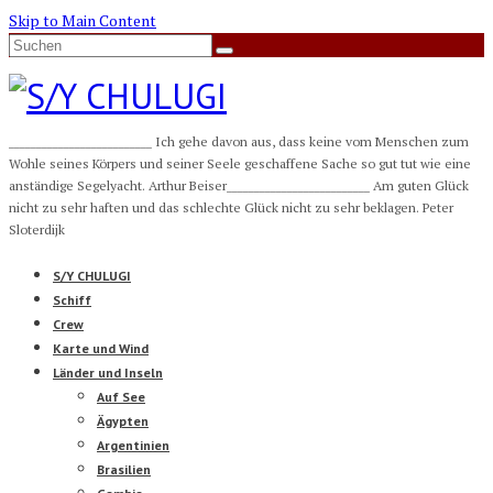
Skip to Main Content
Suche
nach:
__________________________ Ich gehe davon aus, dass keine vom Menschen zum
Wohle seines Körpers und seiner Seele geschaffene Sache so gut tut wie eine
anständige Segelyacht. Arthur Beiser__________________________ Am guten Glück
nicht zu sehr haften und das schlechte Glück nicht zu sehr beklagen. Peter
Sloterdijk
S/Y CHULUGI
Schiff
Crew
Karte und Wind
Länder und Inseln
Auf See
Ägypten
Argentinien
Brasilien