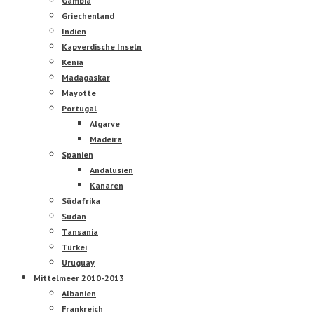
Gambia
Griechenland
Indien
Kapverdische Inseln
Kenia
Madagaskar
Mayotte
Portugal
Algarve
Madeira
Spanien
Andalusien
Kanaren
Südafrika
Sudan
Tansania
Türkei
Uruguay
Mittelmeer 2010-2013
Albanien
Frankreich