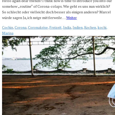
Hello again dear friends! I think now is time to introduce you into our
somehow „routine“ of Corona-colaps. Wie geht es uns nun wirklich?
So schlecht oder vielleicht doch besser als einigen anderen? Marcel
würde sagen Ja, ich neige mittlerweile …
Weiter
Cochin
,
Corona
,
Coronakrise
,
Freizeit
,
India
,
Indien
,
Kochen
,
kochi
,
Marina