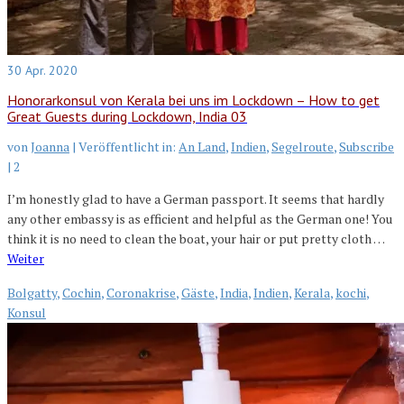
30
Apr. 2020
Honorarkonsul von Kerala bei uns im Lockdown – How to get
Great Guests during Lockdown, India 03
von
Joanna
|
Veröffentlicht in:
An Land
,
Indien
,
Segelroute
,
Subscribe
|
2
I’m honestly glad to have a German passport. It seems that hardly
any other embassy is as efficient and helpful as the German one! You
think it is no need to clean the boat, your hair or put pretty cloth …
Weiter
Bolgatty
,
Cochin
,
Coronakrise
,
Gäste
,
India
,
Indien
,
Kerala
,
kochi
,
Konsul