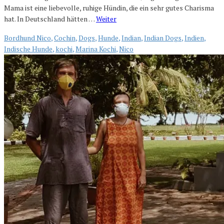
Mama ist eine liebevolle, ruhige Hündin, die ein sehr gutes Charisma
hat. In Deutschland hätten …
Weiter
Bordhund Nico
,
Cochin
,
Dogs
,
Hunde
,
Indian
,
Indian Dogs
,
Indien
,
Indische Hunde
,
kochi
,
Marina Kochi
,
Nico