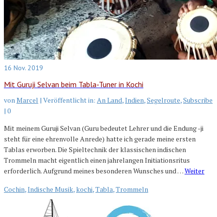
16
Nov. 2019
Mit Guruji Selvan beim Tabla-Tuner in Kochi
von
Marcel
|
Veröffentlicht in:
An Land
,
Indien
,
Segelroute
,
Subscribe
|
0
Mit meinem Guruji Selvan (Guru bedeutet Lehrer und die Endung -ji
steht für eine ehrenvolle Anrede) hatte ich gerade meine ersten
Tablas erworben. Die Spieltechnik der klassischen indischen
Trommeln macht eigentlich einen jahrelangen Initiationsritus
erforderlich. Aufgrund meines besonderen Wunsches und …
Weiter
Cochin
,
Indische Musik
,
kochi
,
Tabla
,
Trommeln