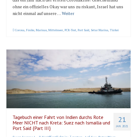
ohne ein offizielles Okay war uns zu riskant, Israel hat uns
nicht einmal auf unsere …
Weiter
Corona
,
Finike
,
Marinas
,
Mittelmeer
,
PCR-Test
,
Port Said
,
Setur Marina
,
Türkei
Tagebuch einer Fahrt von Indien durchs Rote
21
Meer NICHT nach Kreta: Suez nach Ismailia und
JAN. 2021
Port Said {Part III}