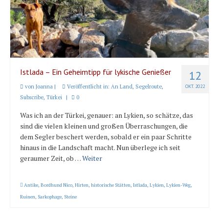
Länder und Inseln
Mittelmeer 2010-2013
Bordbibliothek
Abonnieren
Istlada – Ein Geheimtipp für lykische Genießer
12
von
Joanna
|
Veröffentlicht in:
An Land
,
Segelroute
,
OKT. 2022
Yachtüberführung weltweit
Subscribe
,
Türkei
|
0
INSELN Roman
Was ich an der Türkei, genauer: an Lykien, so schätze, das
sind die vielen kleinen und großen Überraschungen, die
dem Segler beschert werden, sobald er ein paar Schritte
hinaus in die Landschaft macht. Nun überlege ich seit
geraumer Zeit, ob …
Weiter
Antike
,
Bordhund Nico
,
Hirten
,
historische Stätten
,
Istlada
,
Lykien
,
Lykien-Weg
,
Ruinen
,
Sarkophage
,
Steine