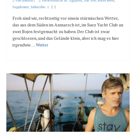
von
Joanna
|
Veröffentlicht in:
Ägypten
,
Auf See
,
Rotes Meer
,
Segelroute
,
Subscribe
|
2
Froh sind wir, rechtzeitig vor einem stürmischen Wetter,
das aus dem Süden im Anmarsch ist, im Suez Yacht Club an
zwei Bojen festgemacht zu haben. Der Club ist zwar
geschlossen, und das Gelände klein, aber ich mag es hier
irgendwie …
Weiter