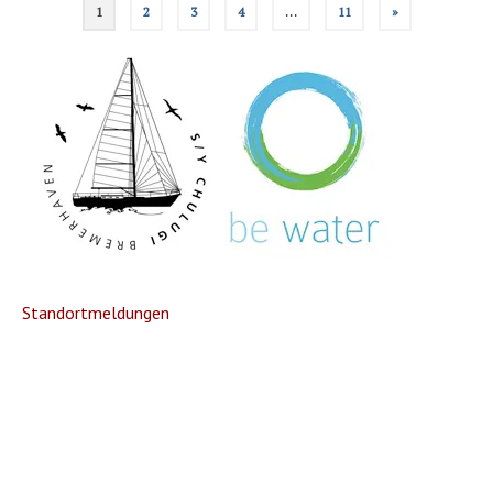
1
2
3
4
…
11
»
der
Beiträge
Standortmeldungen