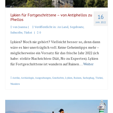
Lykien für Fortgeschrittene – von Antiphellos zu
16
Phellos
JAN. 2022
von
Joanna
|
Veröffentlicht in:
An Land
,
Segelroute
,
Subscribe
,
Türkei
|
0
Lykien? Noch nie gehört? Vielleicht besser so, denn dann
wäre es hier unerträglich voll. Keine Geheimtipps mehr –
möglicherweise ein Vorsatz für das frische Jahr 2022 (ich
habe: strikte Nachrichten-Diät, No zu Experten). Lykien
für Fortgeschrittene ist wandern auf Ruinen …
Weiter
Antike
,
Archäologie
,
Ausgrabungen
,
Geschichte
,
Lykien
,
Ruinen
,
Sarkophag
,
Türkei
,
Wandern