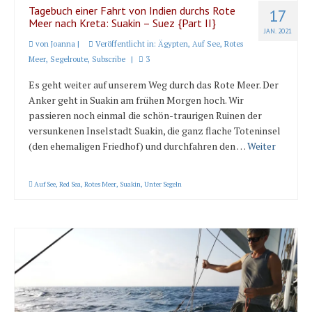
Tagebuch einer Fahrt von Indien durchs Rote
17
Meer nach Kreta: Suakin – Suez {Part II}
JAN. 2021
von
Joanna
|
Veröffentlicht in:
Ägypten
,
Auf See
,
Rotes
Meer
,
Segelroute
,
Subscribe
|
3
Es geht weiter auf unserem Weg durch das Rote Meer. Der
Anker geht in Suakin am frühen Morgen hoch. Wir
passieren noch einmal die schön-traurigen Ruinen der
versunkenen Inselstadt Suakin, die ganz flache Toteninsel
(den ehemaligen Friedhof) und durchfahren den …
Weiter
Auf See
,
Red Sea
,
Rotes Meer
,
Suakin
,
Unter Segeln