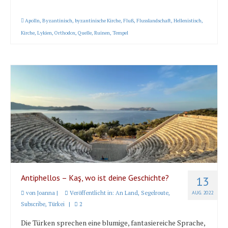
Apolln
,
Byzantinisch
,
byzantinische Kirche
,
Fluß
,
Flusslandschaft
,
Hellenistisch
,
Kirche
,
Lykien
,
Orthodox
,
Quelle
,
Ruinen
,
Tempel
Antiphellos – Kaş, wo ist deine Geschichte?
13
von
Joanna
|
Veröffentlicht in:
An Land
,
Segelroute
,
AUG. 2022
Subscribe
,
Türkei
|
2
Die Türken sprechen eine blumige, fantasiereiche Sprache,