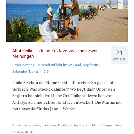
Ahoi Finike – kleine Enklave zwischen zwei
21
Meinungen
OKT. 2021
von
Joanna
|
Veröffentlicht in:
An Land
,
Segelroute
,
Subscribe
,
Türkei
|
3
Finike? Schon der Name lässt aufhorchen. So gar nicht
türkisch. Was steckt dahinter? Wo liegt das? Unter den
Seglern hat sich der kleine Ort Finike südwestlich von
Antalya zu einer echten Enklave entwickelt. Die Marina ist
mittlerweile für das Jahr …
Weiter
Lycian-Way
,
Lykien
,
Lykien-Weg
,
Phineka
,
Sarkophag
,
Setur Marina
,
Tempel
,
Türei
,
türkische Hunde