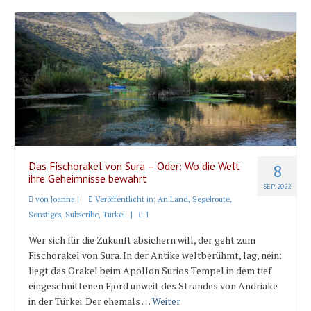
Das Fischorakel von Sura – Oder: Wo die Welt
8
ihre Geheimnisse bewahrt
SEP. 2022
von
Joanna
|
Veröffentlicht in:
An Land
,
Segelroute
,
Sonstiges
,
Subscribe
,
Türkei
|
1
Wer sich für die Zukunft absichern will, der geht zum
Fischorakel von Sura. In der Antike weltberühmt, lag, nein:
liegt das Orakel beim Apollon Surios Tempel in dem tief
eingeschnittenen Fjord unweit des Strandes von Andriake
in der Türkei. Der ehemals …
Weiter