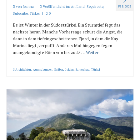
von
Joanna
|
Veröffentlicht in:
An Land
,
Segelroute
,
FEB. 2022
Subscribe
,
Türkei
|
0
Es ist Winter in der Südosttürkei. Ein Sturmtief fegt das
nächste heran. Manche Vorhersage schürt die Angst, die
dann in dem tiefeingeschnittenen Fjord, in dem die Kaş
Marina liegt, verpufft. Anderes Mal hingegen fegen
unangekündigte Böen von bis zu 45 …
Weiter
Architektur
,
Ausgrabungen
,
Gräber
,
Lykien
,
Sarkophag
,
Türkei