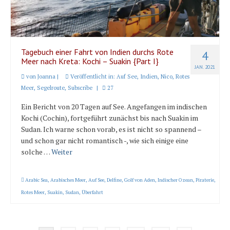
Tagebuch einer Fahrt von Indien durchs Rote
4
Meer nach Kreta: Kochi – Suakin {Part I}
JAN. 2021
von
Joanna
|
Veröffentlicht in:
Auf See
,
Indien
,
Nico
,
Rotes
Meer
,
Segelroute
,
Subscribe
|
27
Ein Bericht von 20 Tagen auf See. Angefangen im indischen
Kochi (Cochin), fortgeführt zunächst bis nach Suakin im
Sudan. Ich warne schon vorab, es ist nicht so spannend –
und schon gar nicht romantisch -, wie sich einige eine
solche …
Weiter
Arabic Sea
,
Arabisches Meer
,
Auf See
,
Delfine
,
Golf von Aden
,
Indischer Ozean
,
Piraterie
,
Rotes Meer
,
Suakin
,
Sudan
,
Überfahrt
Seitennummerierung