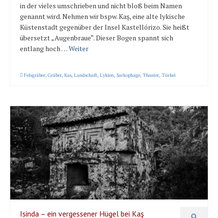
in der vieles umschrieben und nicht bloß beim Namen
genannt wird. Nehmen wir bspw. Kaş, eine alte lykische
Küstenstadt gegenüber der Insel Kastellórizo. Sie heißt
übersetzt „Augenbraue“. Dieser Bogen spannt sich
entlang hoch …
Weiter
Felsgräber
,
Gräber
,
Kas
,
Landschaft
,
Lykien
,
Sarkophage
,
Theater
,
Türkei
Isinda – ein vergessener Hügel bei Kaş
9