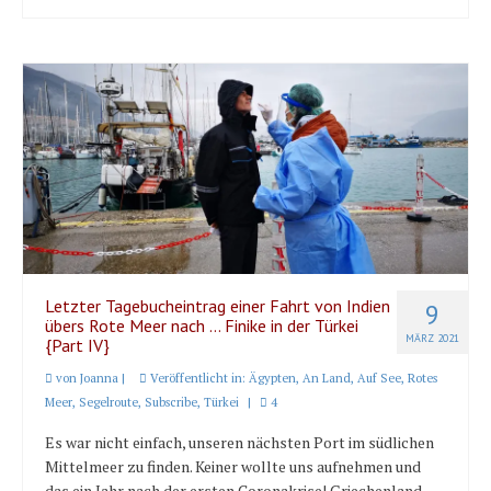
Letzter Tagebucheintrag einer Fahrt von Indien
9
übers Rote Meer nach … Finike in der Türkei
MÄRZ 2021
{Part IV}
von
Joanna
|
Veröffentlicht in:
Ägypten
,
An Land
,
Auf See
,
Rotes
Meer
,
Segelroute
,
Subscribe
,
Türkei
|
4
Es war nicht einfach, unseren nächsten Port im südlichen
Mittelmeer zu finden. Keiner wollte uns aufnehmen und
das ein Jahr nach der ersten Coronakrise! Griechenland