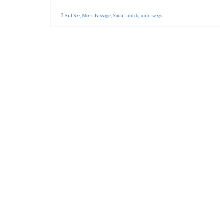
Auf See
,
Meer
,
Passage
,
Südatlantik
,
unterwegs