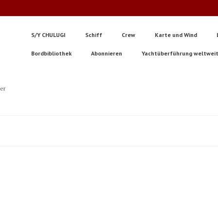
S/Y CHULUGI
Schiff
Crew
Karte und Wind
Bordbibliothek
Abonnieren
Yachtüberführung weltwei
ter