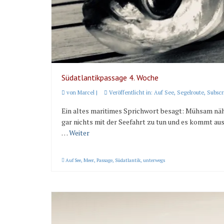
Südatlantikpassage 4. Woche
von
Marcel
|
Veröffentlicht in:
Auf See
,
Segelroute
,
Subscr
Ein altes maritimes Sprichwort besagt: Mühsam näher
gar nichts mit der Seefahrt zu tun und es kommt au
…
Weiter
Auf See
,
Meer
,
Passage
,
Südatlantik
,
unterwegs