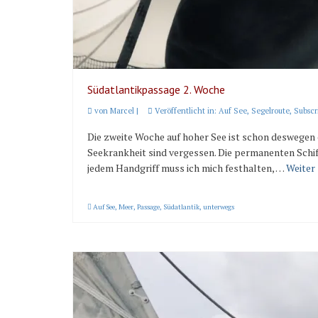
Südatlantikpassage 2. Woche
von
Marcel
|
Veröffentlicht in:
Auf See
,
Segelroute
,
Subscr
Die zweite Woche auf hoher See ist schon deswegen e
Seekrankheit sind vergessen. Die permanenten Sch
jedem Handgriff muss ich mich festhalten, …
Weiter
Auf See
,
Meer
,
Passage
,
Südatlantik
,
unterwegs