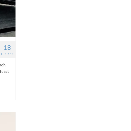
18
FEB. 2018
auch
e ist