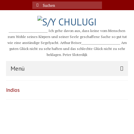
Suche
nach:
__________________________ Ich gehe davon aus, dass keine vom Menschen
zum Wohle seines Körpers und seiner Seele geschaffene Sache so gut tut
wie eine anständige Segelyacht. Arthur Beiser__________________________ Am
guten Glück nicht zu sehr haften und das schlechte Glück nicht zu sehr
beklagen. Peter Sloterdijk
Menü
S/Y CHULUGI
Indios
Schiff
Crew
Karte und Wind
Länder und Inseln