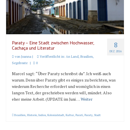
Paraty – Eine Stadt zwischen Hochwasser,
8
Cachaça und Literatur
DEZ. 2016
von
Joanna
|
Veröffentlicht in:
An Land
,
Brasilien
,
Segelroute
|
0
Marcel sagt: “Über Paraty schreibst du”. Ich weiß auch
warum. Denn über Paraty gibt es einiges zu berichten, was
wiederum Recherche erfordert und womöglich in einen
langen Text, der geschrieben werden will, mündet. Also
eher meine Arbeit. (UPDATE im Juni …
Weiter
Brasilien
,
Historie
,
Indios
,
Kolonialstadt
,
Kultur
,
Parati
,
Paraty
,
Stadt