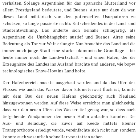
verhalten. Solange Argentinien für das spanische Mutterland vor
allem Prestigeland bedeutete, und Buenos Aires nur dazu da war,
dieses Land militärisch von den potenziellen Usurpatoren zu
schützen, so lange passierte nichts Entscheidendes in der Land- und
Stadtentwicklung. Das änderte sich beinahe schlagartig, als
Argentinien die Unabhängigkeit ausrief und Buenos Aires seine
Bedeutung als Tor zur Welt erlangte. Nun brauchte das Land und die
immer noch junge Stadt eine starke ökonomische Grundlage – bis
heute immer noch die Landwirtschaft – und einen Hafen, der die
Erzeugnisse des Landes ins Ausland brachte und anderes, wie bspw.
technologisches Know-How ins Land holte.
Der Hafenbereich musste ausgebaut werden und da das Ufer des
Flusses wie auch das Wasser davor kilometerweit flach ist, konnte
mit dem Bau des neuen Hafens gleichzeitig auch Neuland
hinzugewonnen werden. Auf diese Weise erreichte man gleichzeitig,
dass vor den neuen Ufern das Wasser tief genug war, so dass auch
tiefgehende Windjammer den neuen Hafen anlaufen konnten. Die
Aus- und Beladung, die zuvor auf Reede mittels kleiner
Transportboote erledigt wurde, vereinfachte sich nicht nur, sondern
konnte auch wesentlich schneller vonstatten gehen.