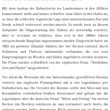
Mit dem Ausbau der Bahnstrecke ins Landesinnere in den 1850ern
kamen immer mehr und immer schneller neue Güter in den Hafen an,
so dass die schlechte logistische Lage einer unzureichenden Pier und
Reede schnell verbessert werden musste. So wurde zwar zu diesem
Zeitpunkt die Umgestaltung des Hafens als notwendig erachtet,
aber es erstaunt zu erfahren, dass erst in den 1880er Jahren
entsprechende Baupläne angenommen wurden. Eingereicht hatte sie
1882 ein gewisser
Eduardo Madero
, der vier Becken entwarf, durch
Schleusen und Fluttore miteinander verbunden, die von zwei
Hauptzugängen im Norden und Süden angefahren werden konnten.
Die Pläne wurden schließlich von der englischen Firma
“Hawkshaw,
Son and Hayter”
ausgearbeitet.
Vor allem die Westseite der vier hintereinander gestaffelten Bassins
stattete das englische Planungsbüro mit je vier Lagerhäuser pro
Hafenbecken aus. Die Ostseite der Bassins sollte den Silos und den
Kornmühlen vorbehalten bleiben. Konstruiert und gebaut hat die
Lagerhäuser aber die deutsche Firma
“Weyss und Freitag”
. Im vierten
Becken (im Norden) existieren sie nun restauriert noch heute, die
anderen wurden leider abgerissen. Mich erinnern sie an Hanse, an