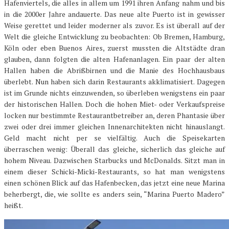
Hafenviertels, die alles in allem um 1991 ihren Anfang nahm und bis
in die 2000er Jahre andauerte. Das neue alte Puerto ist in gewisser
Weise gerettet und leider moderner als zuvor. Es ist überall auf der
Welt die gleiche Entwicklung zu beobachten: Ob Bremen, Hamburg,
Köln oder eben Buenos Aires, zuerst mussten die Altstädte dran
glauben, dann folgten die alten Hafenanlagen. Ein paar der alten
Hallen haben die Abrißbirnen und die Manie des Hochhausbaus
überlebt. Nun haben sich darin Restaurants akklimatisiert. Dagegen
ist im Grunde nichts einzuwenden, so überleben wenigstens ein paar
der historischen Hallen. Doch die hohen Miet- oder Verkaufspreise
locken nur bestimmte Restaurantbetreiber an, deren Phantasie über
zwei oder drei immer gleichen Innenarchitekten nicht hinauslangt.
Geld macht nicht per se vielfältig. Auch die Speisekarten
überraschen wenig: Überall das gleiche, sicherlich das gleiche auf
hohem Niveau. Dazwischen Starbucks und McDonalds. Sitzt man in
einem dieser Schicki-Micki-Restaurants, so hat man wenigstens
einen schönen Blick auf das Hafenbecken, das jetzt eine neue Marina
beherbergt, die, wie sollte es anders sein, “Marina Puerto Madero”
heißt.