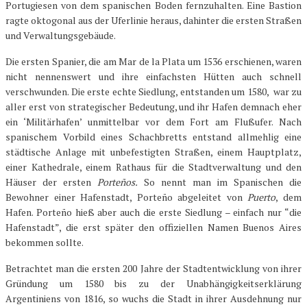
Portugiesen von dem spanischen Boden fernzuhalten. Eine Bastion
ragte oktogonal aus der Uferlinie heraus, dahinter die ersten Straßen
und Verwaltungsgebäude.
Die ersten Spanier, die am Mar de la Plata um 1536 erschienen, waren
nicht nennenswert und ihre einfachsten Hütten auch schnell
verschwunden. Die erste echte Siedlung, entstanden um 1580, war zu
aller erst von strategischer Bedeutung, und ihr Hafen demnach eher
ein ‘Militärhafen’ unmittelbar vor dem Fort am Flußufer. Nach
spanischem Vorbild eines Schachbretts entstand allmehlig eine
städtische Anlage mit unbefestigten Straßen, einem Hauptplatz,
einer Kathedrale, einem Rathaus für die Stadtverwaltung und den
Häuser der ersten
Porteños.
So nennt man im Spanischen die
Bewohner einer Hafenstadt, Porteño abgeleitet von
Puerto
, dem
Hafen. Porteño hieß aber auch die erste Siedlung – einfach nur “die
Hafenstadt”, die erst später den offiziellen Namen Buenos Aires
bekommen sollte.
Betrachtet man die ersten 200 Jahre der Stadtentwicklung von ihrer
Gründung um 1580 bis zu der Unabhängigkeitserklärung
Argentiniens von 1816, so wuchs die Stadt in ihrer Ausdehnung nur