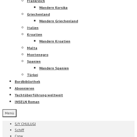
Frankreich
Wandern Korsika
Griechenland
Wandern Griechenland
Italien
Kroatien
Wandern Kroatien
Malta
Montenegro
Spanien
Wandern Spanien
Türkei
Bordbibliothek
Abonnieren
Yachtüberführung weltweit
INSELN Roman
Menü
S/Y CHULUGI
Schiff
Crew