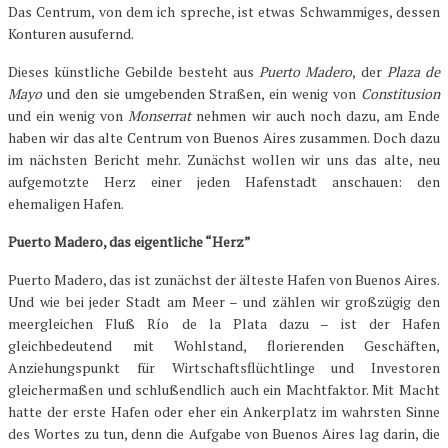
Das Centrum, von dem ich spreche, ist etwas Schwammiges, dessen
Konturen ausufernd.
Dieses künstliche Gebilde besteht aus
Puerto Madero
, der
Plaza de
Mayo
und den sie umgebenden Straßen, ein wenig von
Constitusion
und ein wenig von
Monserrat
nehmen wir auch noch dazu, am Ende
haben wir das alte Centrum von Buenos Aires zusammen. Doch dazu
im nächsten Bericht mehr. Zunächst wollen wir uns das alte, neu
aufgemotzte Herz einer jeden Hafenstadt anschauen: den
ehemaligen Hafen.
Puerto Madero, das eigentliche “Herz”
Puerto Madero, das ist zunächst der älteste Hafen von Buenos Aires.
Und wie bei jeder Stadt am Meer – und zählen wir großzügig den
meergleichen Fluß Río de la Plata dazu – ist der Hafen
gleichbedeutend mit Wohlstand, florierenden Geschäften,
Anziehungspunkt für Wirtschaftsflüchtlinge und Investoren
gleichermaßen und schlußendlich auch ein Machtfaktor. Mit Macht
hatte der erste Hafen oder eher ein Ankerplatz im wahrsten Sinne
des Wortes zu tun, denn die Aufgabe von Buenos Aires lag darin, die