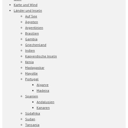
Karte und Wind
Länder und Inseln
Auf See
Ägypten
Argentinien
Brasilien
Gambia
Griechenland
Indien
Kapverdische Inseln
Kenia
Madagaskar
Mayotte
Portugal
Algarve
Madeira
Spanien
Andalusien
Kanaren
Südafrika
Sudan
Tansania