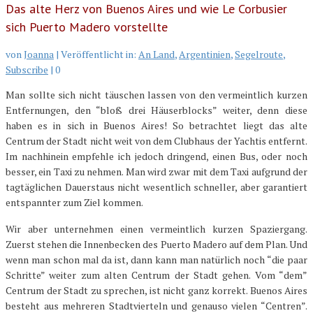
Das alte Herz von Buenos Aires und wie Le Corbusier
sich Puerto Madero vorstellte
von
Joanna
|
Veröffentlicht in:
An Land
,
Argentinien
,
Segelroute
,
Subscribe
|
0
Man sollte sich nicht täuschen lassen von den vermeintlich kurzen
Entfernungen, den “bloß drei Häuserblocks” weiter, denn diese
haben es in sich in Buenos Aires! So betrachtet liegt das alte
Centrum der Stadt nicht weit von dem Clubhaus der Yachtis entfernt.
Im nachhinein empfehle ich jedoch dringend, einen Bus, oder noch
besser, ein Taxi zu nehmen. Man wird zwar mit dem Taxi aufgrund der
tagtäglichen Dauerstaus nicht wesentlich schneller, aber garantiert
entspannter zum Ziel kommen.
Wir aber unternehmen einen vermeintlich kurzen Spaziergang.
Zuerst stehen die Innenbecken des Puerto Madero auf dem Plan. Und
wenn man schon mal da ist, dann kann man natürlich noch “die paar
Schritte” weiter zum alten Centrum der Stadt gehen. Vom “dem”
Centrum der Stadt zu sprechen, ist nicht ganz korrekt. Buenos Aires
besteht aus mehreren Stadtvierteln und genauso vielen “Centren”.