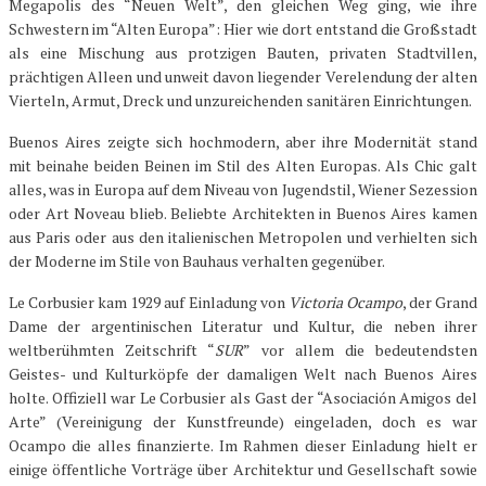
Megapolis des “Neuen Welt”, den gleichen Weg ging, wie ihre
Schwestern im “Alten Europa”: Hier wie dort entstand die Großstadt
als eine Mischung aus protzigen Bauten, privaten Stadtvillen,
prächtigen Alleen und unweit davon liegender Verelendung der alten
Vierteln, Armut, Dreck und unzureichenden sanitären Einrichtungen.
Buenos Aires zeigte sich hochmodern, aber ihre Modernität stand
mit beinahe beiden Beinen im Stil des Alten Europas. Als Chic galt
alles, was in Europa auf dem Niveau von Jugendstil, Wiener Sezession
oder Art Noveau blieb. Beliebte Architekten in Buenos Aires kamen
aus Paris oder aus den italienischen Metropolen und verhielten sich
der Moderne im Stile von Bauhaus verhalten gegenüber.
Le Corbusier kam 1929 auf Einladung von
Victoria Ocampo
, der Grand
Dame der argentinischen Literatur und Kultur, die neben ihrer
weltberühmten Zeitschrift “
SUR
” vor allem die bedeutendsten
Geistes- und Kulturköpfe der damaligen Welt nach Buenos Aires
holte. Offiziell war Le Corbusier als Gast der “Asociación Amigos del
Arte” (Vereinigung der Kunstfreunde) eingeladen, doch es war
Ocampo die alles finanzierte. Im Rahmen dieser Einladung hielt er
einige öffentliche Vorträge über Architektur und Gesellschaft sowie