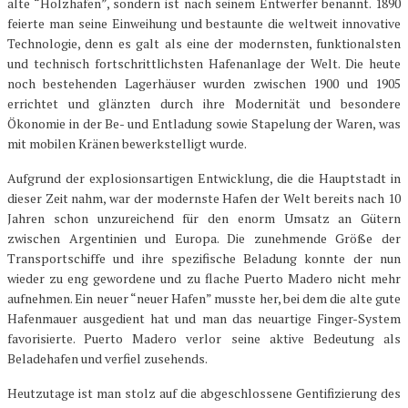
alte “Holzhafen”, sondern ist nach seinem Entwerfer benannt. 1890
feierte man seine Einweihung und bestaunte die weltweit innovative
Technologie, denn es galt als eine der modernsten, funktionalsten
und technisch fortschrittlichsten Hafenanlage der Welt. Die heute
noch bestehenden Lagerhäuser wurden zwischen 1900 und 1905
errichtet und glänzten durch ihre Modernität und besondere
Ökonomie in der Be- und Entladung sowie Stapelung der Waren, was
mit mobilen Kränen bewerkstelligt wurde.
Aufgrund der explosionsartigen Entwicklung, die die Hauptstadt in
dieser Zeit nahm, war der modernste Hafen der Welt bereits nach 10
Jahren schon unzureichend für den enorm Umsatz an Gütern
zwischen Argentinien und Europa. Die zunehmende Größe der
Transportschiffe und ihre spezifische Beladung konnte der nun
wieder zu eng gewordene und zu flache Puerto Madero nicht mehr
aufnehmen. Ein neuer “neuer Hafen” musste her, bei dem die alte gute
Hafenmauer ausgedient hat und man das neuartige Finger-System
favorisierte. Puerto Madero verlor seine aktive Bedeutung als
Beladehafen und verfiel zusehends.
Heutzutage ist man stolz auf die abgeschlossene Gentifizierung des