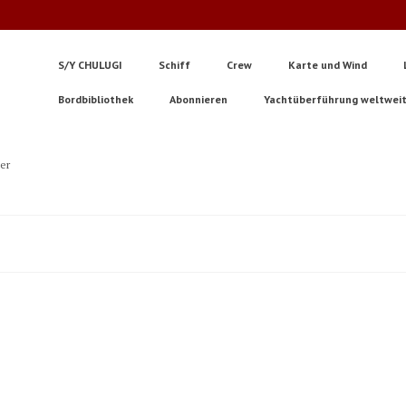
S/Y CHULUGI
Schiff
Crew
Karte und Wind
Bordbibliothek
Abonnieren
Yachtüberführung weltwei
ter