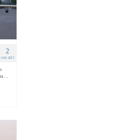
2
AUG. 2017
n
tis …