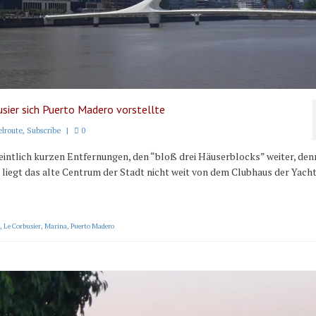
sier sich Puerto Madero vorstellte
lroute
,
Subscribe
|
0
eintlich kurzen Entfernungen, den “bloß drei Häuserblocks” weiter, den
t liegt das alte Centrum der Stadt nicht weit von dem Clubhaus der Yach
,
Le Corbusier
,
Marina
,
Puerto Madero