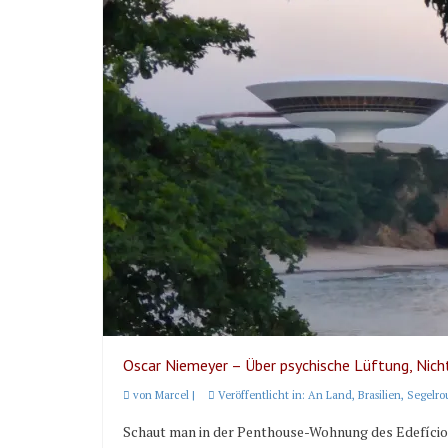
Oscar Niemeyer – Über psychische Lüftung, Nich
von
Marcel
|
Veröffentlicht in:
An Land
,
Brasilien
,
Segelro
Schaut man in der Penthouse-Wohnung des Edefício Y