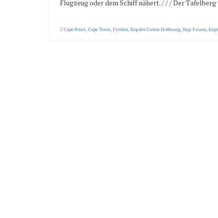
Flugzeug oder dem Schiff nähert. / / / Der Tafelbe
Cape Point
,
Cape Town
,
Fynbos
,
Kap der Guten Hoffnung
,
Kap-Fauna
,
Kaps