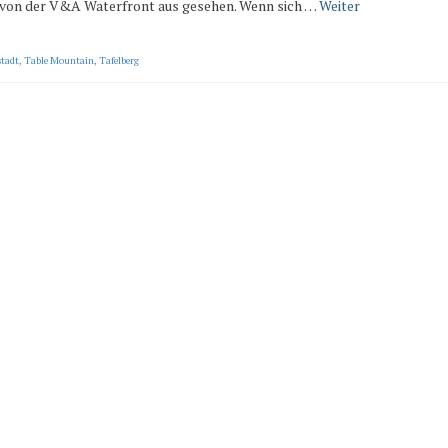
rg von der V&A Waterfront aus gesehen. Wenn sich …
Weiter
tadt
,
Table Mountain
,
Tafelberg