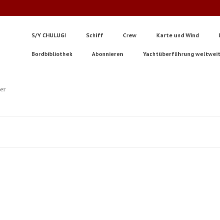
S/Y CHULUGI
Schiff
Crew
Karte und Wind
Bordbibliothek
Abonnieren
Yachtüberführung weltwei
ter