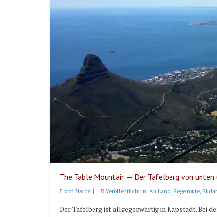
The Table Mountain — Der Tafelberg von unten
von
Marcel
|
Veröffentlicht in:
An Land
,
Segelroute
,
Südaf
Der Tafelberg ist allgegenwärtig in Kapstadt. Bei de