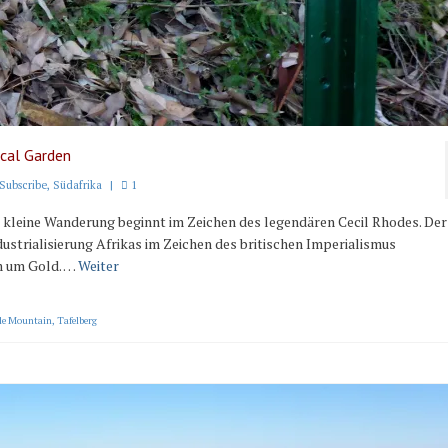
cal Garden
Subscribe
,
Südafrika
|
1
leine Wanderung beginnt im Zeichen des legendären Cecil Rhodes. Der
dustrialisierung Afrikas im Zeichen des britischen Imperialismus
m um Gold. …
Weiter
le Mountain
,
Tafelberg