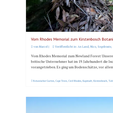
Vom Rhodes Memorial zum Kirstenbosch Botani
von
Marcel
|
Veröffentlicht in:
An Land
,
Nico
,
Segelroute
,
Vom Rhodes Memorial zum Newland Forest Unsere k
britische Unternehmer hat im 19. Jahrhundert die In
vorangetrieben. Es ging um Bodenschätze, vor alle
Botanischer Garten
,
Cape Town
,
Cicil Rhodes
,
Kapstadt
,
Kirstenbosch
,
Tab