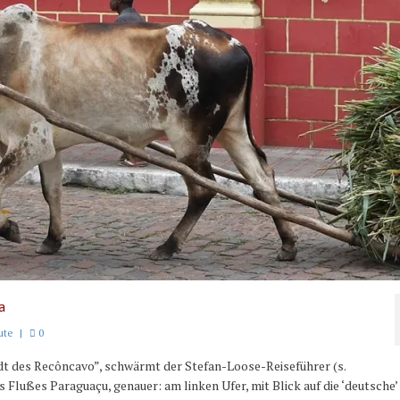
a
ute
|
0
adt des Recôncavo”, schwärmt der Stefan-Loose-Reiseführer (s.
 Flußes Paraguaçu, genauer: am linken Ufer, mit Blick auf die ‘deutsche’