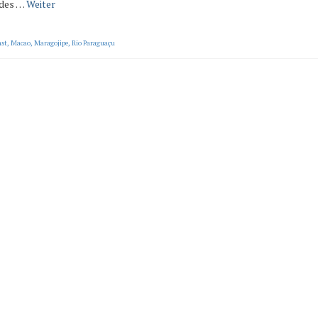
 des …
Weiter
st
,
Macao
,
Maragojipe
,
Rio Paraguaçu