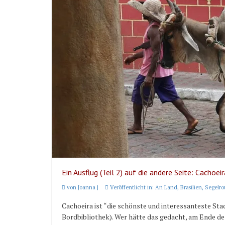
Ein Ausflug (Teil 2) auf die andere Seite: Cachoeir
von
Joanna
|
Veröffentlicht in:
An Land
,
Brasilien
,
Segelro
Cachoeira ist “die schönste und interessanteste St
Bordbibliothek). Wer hätte das gedacht, am Ende des