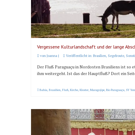
Vergessene Kulturlandschaft und der lange Absc
von
Joanna
|
Veröffentlicht in:
Brasilien
,
Segelroute
,
Sonst
Der Fluß Paraguaçu in Nordosten Brasiliens ist so e
ihm weitergeht. Ist das der Hauptfluß? Dort ein Se
Bahia
,
Brasilien
,
Fluß
,
Kirche
,
Kloster
,
Maragojipe
,
Rio Paraguaçu
,
SY Ye