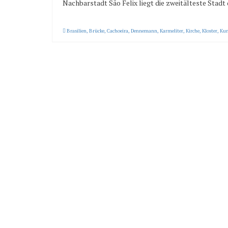
Nachbarstadt São Felix liegt die zweitälteste Stadt
Brasilien
,
Brücke
,
Cachoeira
,
Dennemann
,
Karmeliter
,
Kirche
,
Kloster
,
Kun