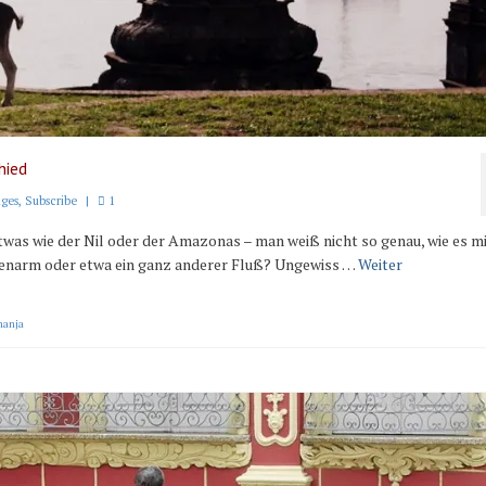
hied
iges
,
Subscribe
|
1
twas wie der Nil oder der Amazonas – man weiß nicht so genau, wie es m
itenarm oder etwa ein ganz anderer Fluß? Ungewiss …
Weiter
manja