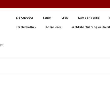
S/Y CHULUGI
Schiff
Crew
Karte und Wind
Bordbibliothek
Abonnieren
Yachtüberführung weltwei
ter