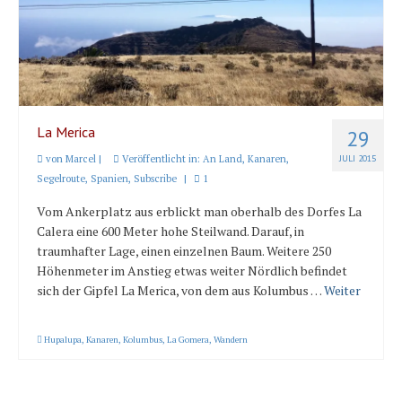
Länder und Inseln
Mittelmeer 2010-2013
Bordbibliothek
Abonnieren
La Merica
29
von
Marcel
|
Veröffentlicht in:
An Land
,
Kanaren
,
JULI 2015
Yachtüberführung weltweit
Segelroute
,
Spanien
,
Subscribe
|
1
INSELN Roman
Vom Ankerplatz aus erblickt man oberhalb des Dorfes La
Calera eine 600 Meter hohe Steilwand. Darauf, in
traumhafter Lage, einen einzelnen Baum. Weitere 250
Höhenmeter im Anstieg etwas weiter Nördlich befindet
sich der Gipfel La Merica, von dem aus Kolumbus …
Weiter
Hupalupa
,
Kanaren
,
Kolumbus
,
La Gomera
,
Wandern