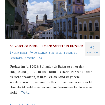
Salvador da Bahia – Ersten Schritte in Brasilien
30
von
Joanna
|
Veröffentlicht in:
An Land
,
Brasilien
,
MÄRZ 2016
Segelroute
,
Subscribe
|
0
Update im Juni 2026: Salvador da Bahia ist einer der
Hauptschauplätze meines Romans INSELN. Wer konnte
es nicht erwarten, in Brasilien an Land zu gehen?
Wiedererwarten, wie man vielleicht nach meinem Bericht
über die Atlantiküberquerung angenommen hätte, war es
nicht …
Weiter