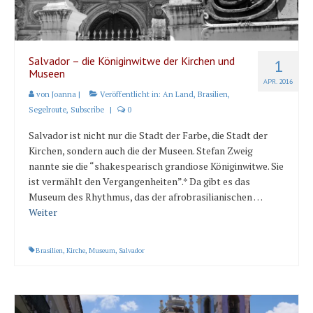
Salvador – die Königinwitwe der Kirchen und
1
Museen
APR. 2016
von
Joanna
|
Veröffentlicht in:
An Land
,
Brasilien
,
Segelroute
,
Subscribe
|
0
Salvador ist nicht nur die Stadt der Farbe, die Stadt der
Kirchen, sondern auch die der Museen. Stefan Zweig
nannte sie die “shakespearisch grandiose Königinwitwe. Sie
ist vermählt den Vergangenheiten”.* Da gibt es das
Museum des Rhythmus, das der afrobrasilianischen …
Weiter
Brasilien
,
Kirche
,
Museum
,
Salvador