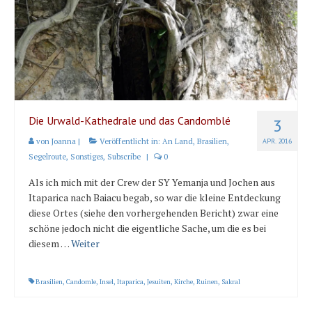
Karte und Wind
Länder und Inseln
Mittelmeer 2010-2013
Bordbibliothek
Abonnieren
Die Urwald-Kathedrale und das Candomblé
3
von
Joanna
|
Veröffentlicht in:
An Land
,
Brasilien
,
APR. 2016
Yachtüberführung weltweit
Segelroute
,
Sonstiges
,
Subscribe
|
0
INSELN Roman
Als ich mich mit der Crew der SY Yemanja und Jochen aus
Itaparica nach Baiacu begab, so war die kleine Entdeckung
diese Ortes (siehe den vorhergehenden Bericht) zwar eine
schöne jedoch nicht die eigentliche Sache, um die es bei
diesem …
Weiter
Brasilien
,
Candomle
,
Insel
,
Itaparica
,
Jesuiten
,
Kirche
,
Ruinen
,
Sakral