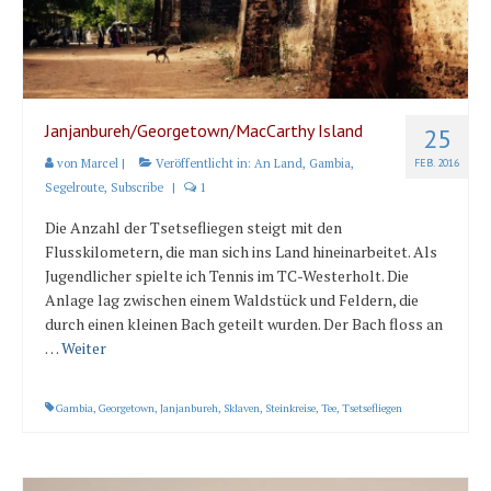
Janjanbureh/Georgetown/MacCarthy Island
25
von
Marcel
|
Veröffentlicht in:
An Land
,
Gambia
,
FEB. 2016
Segelroute
,
Subscribe
|
1
Die Anzahl der Tsetsefliegen steigt mit den
Flusskilometern, die man sich ins Land hineinarbeitet. Als
Jugendlicher spielte ich Tennis im TC-Westerholt. Die
Anlage lag zwischen einem Waldstück und Feldern, die
durch einen kleinen Bach geteilt wurden. Der Bach floss an
…
Weiter
Gambia
,
Georgetown
,
Janjanbureh
,
Sklaven
,
Steinkreise
,
Tee
,
Tsetsefliegen