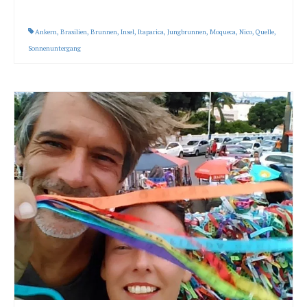
Ankern
,
Brasilien
,
Brunnen
,
Insel
,
Itaparica
,
Jungbrunnen
,
Moqueca
,
Nico
,
Quelle
,
Sonnenuntergang