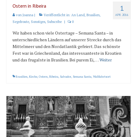
Ostern in Ribeira
1
von
Joanna
|
Veröffentlicht in:
An Land
,
Brasilien
,
APR. 2016
Segelroute
,
Sonstiges
,
Subscribe
|
0
Wir haben schon viele Ostertage – Semana Santa – in
unterschiedlichen Ländern auf unserer Strecke durch das
Mittelmeer und den Nordatlantik gefeiert. Das schönste
Fest war in Griechenland, das interessanteste in Kroatien
und das frugalste in Brasilien. Bei purem Ei, …
Weiter
Brasilien
,
Kirche
,
Ostern
,
Ribeira
,
Salvador
,
Semana Santa
,
Wallfahrtsort