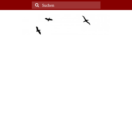
Suche
nach: