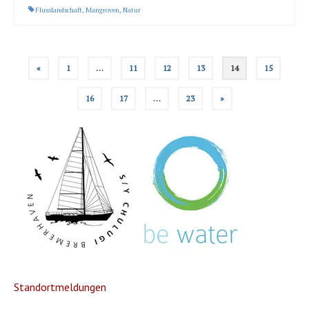
Flusslandschaft
,
Mangroven
,
Natur
Seitennummerierung
«
1
…
11
12
13
14
15
der
Beiträge
16
17
…
23
»
Standortmeldungen