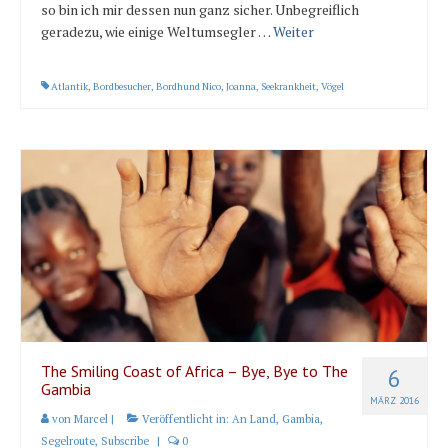
so bin ich mir dessen nun ganz sicher. Unbegreiflich
geradezu, wie einige Weltumsegler …
Weiter
Atlantik
,
Bordbesucher
,
Bordhund Nico
,
Joanna
,
Seekrankheit
,
Vögel
The Smiling Coast of Africa – Bye, Bye to The
6
Gambia
MÄRZ 2016
von
Marcel
|
Veröffentlicht in:
An Land
,
Gambia
,
Segelroute
,
Subscribe
|
0