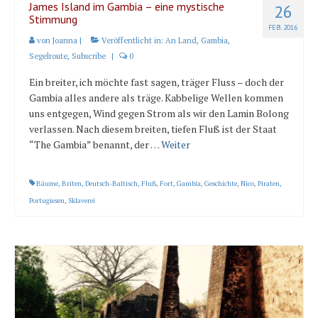
James Island im Gambia – eine mystische
26
Stimmung
FEB. 2016
von
Joanna
|
Veröffentlicht in:
An Land
,
Gambia
,
Segelroute
,
Subscribe
|
0
Ein breiter, ich möchte fast sagen, träger Fluss – doch der
Gambia alles andere als träge. Kabbelige Wellen kommen
uns entgegen, Wind gegen Strom als wir den Lamin Bolong
verlassen. Nach diesem breiten, tiefen Fluß ist der Staat
“The Gambia” benannt, der …
Weiter
Bäume
,
Briten
,
Deutsch-Baltisch
,
Fluß
,
Fort
,
Gambia
,
Geschichte
,
Nico
,
Piraten
,
Portugiesen
,
Sklaverei