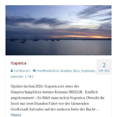
Itaparica
2
von
Marcel
|
Veröffentlicht in:
Brasilien
,
Nico
,
Segelroute
,
APR. 2016
Subscribe
|
2
Update im Juni 2026: Itaparica ist einer der
Hauptschauplätze meines Romans INSELN. Endlich
angekommen! – So fühlt man sich in Itaparica. Obwohl die
Insel nur zwei Stunden Fahrt vor der lärmenden
Großstadt Salvador auf der anderen Seite der Bucht …
Weiter