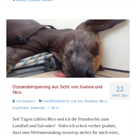
Ankunft
,
Brasilien
,
Salvador
Ozeanüberquerung aus Sicht von Joanna und
22
Nico
MÄRZ 2016
von
Joanna
|
Veröffentlicht in:
Auf See
,
Brasilien
,
Nico
,
Segelroute
,
Subscribe
|
13
Seit Tagen zählen Nico und ich die Stunden bis zum
Landfall und Salvador! Habe ich schon vorher geahnt,
dass eine Weltumrundung nonstop nichts für mich wäre,