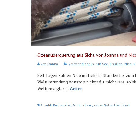
Ozeanüberquerung aus Sicht von Joanna und Nic
von
Joanna
|
Veröffentlicht in:
Auf See
,
Brasilien
,
Nico
,
S
Seit Tagen zählen Nico und ich die Stunden bis zum
Weltumrundung nonstop nichts für mich wäre, so bin 
Weltumsegler …
Weiter
Atlantik
,
Bordbesucher
,
Bordhund Nico
,
Joanna
,
Seekrankheit
,
Vögel