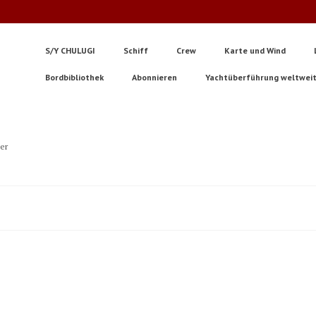
S/Y CHULUGI
Schiff
Crew
Karte und Wind
Bordbibliothek
Abonnieren
Yachtüberführung weltwei
ter