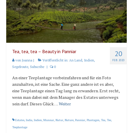
Karte und Wind
Länder und Inseln
Mittelmeer 2010-2013
Bordbibliothek
Abonnieren
Tea, tea, tea – Beauty in Panniar
20
von
Joanna
|
Veröffentlicht in:
An Land
,
Indien
,
FEB. 2020
Yachtüberführung weltweit
Segelroute
,
Subscribe
|
0
INSELN Roman
An einer Teeplantage vorbeizufahren und für ein Foto
anzuhalten, ist eine Sache. Eine ganz andere ist es aber,
eine Teeplantage einen Tag lang zu erwandern. Erst recht,
wenn man dabei mit dem Manager des Estates unterwegs
sein darf. Dieses Glück …
Weiter
Estates
,
India
,
Indien
,
Munnar
,
Natur
,
Nature
,
Panniar
,
Plantagen
,
Tea
,
Tee
,
Teeplantage