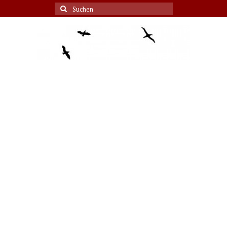
Suche
nach: