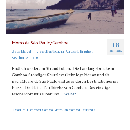
Länder und Inseln
Mittelmeer 2010-2013
Bordbibliothek
Abonnieren
Morro de São Paulo/Gamboa
18
von
Marcel
|
Veröffentlicht in:
An Land
,
Brasilien
,
APR. 2016
Yachtüberführung weltweit
Segelroute
|
0
INSELN Roman
Endlich wieder am Strand toben. Die Landungsbrücke in
Gamboa. Ständiger Shuttleverkehr legt hier an und ab
nach Morro de São Paulo und zu anderen Destinationen im
Fluss. Die kleine Dorfkirche von Gamboa. Das einstige
Fischerdorf ist sauber und …
Weiter
Brasilien
,
Fischerdorf
,
Gamboa
,
Morro
,
Schlammbad
,
Tourismus