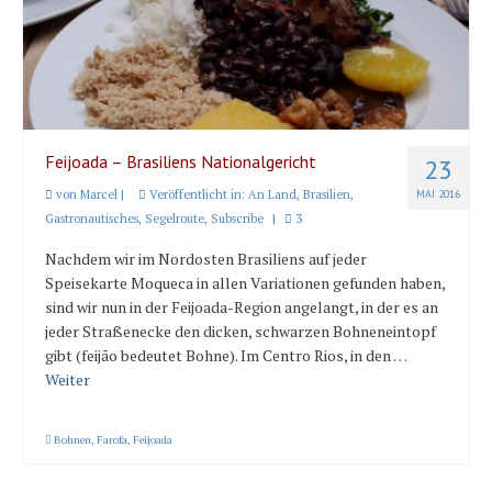
Länder und Inseln
Mittelmeer 2010-2013
Bordbibliothek
Abonnieren
Feijoada – Brasiliens Nationalgericht
23
von
Marcel
|
Veröffentlicht in:
An Land
,
Brasilien
,
MAI 2016
Yachtüberführung weltweit
Gastronautisches
,
Segelroute
,
Subscribe
|
3
INSELN Roman
Nachdem wir im Nordosten Brasiliens auf jeder
Speisekarte Moqueca in allen Variationen gefunden haben,
sind wir nun in der Feijoada-Region angelangt, in der es an
jeder Straßenecke den dicken, schwarzen Bohneneintopf
gibt (feijão bedeutet Bohne). Im Centro Rios, in den …
Weiter
Bohnen
,
Farofa
,
Feijoada