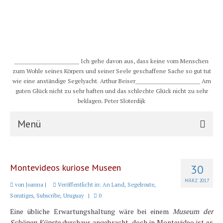
__________________________ Ich gehe davon aus, dass keine vom Menschen
zum Wohle seines Körpers und seiner Seele geschaffene Sache so gut tut
wie eine anständige Segelyacht. Arthur Beiser__________________________ Am
guten Glück nicht zu sehr haften und das schlechte Glück nicht zu sehr
beklagen. Peter Sloterdijk
Menü
S/Y CHULUGI
Montevideos kuriose Museen
30
Schiff
MÄRZ 2017
von
Joanna
|
Veröffentlicht in:
An Land
,
Segelroute
,
Crew
Sonstiges
,
Subscribe
,
Uruguay
|
0
Eine übliche Erwartungshaltung wäre bei einem
Museum der
Karte und Wind
Schönen Künste
durchaus angebracht, doch in Montevideo ist es