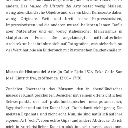
anders. Das
Museo de Historia del Arte
bietet wenig Malerei,
Länder und Inseln
wenig abendländische Objekte und, das wirklich Kurioseste dabei:
Mittelmeer 2010-2013
wenig Originale. Weit und breit keine Expressionisten,
Impressionisten und die anderen museal beliebten Ismen. Dafür
Bordbibliothek
aber Mittelalter und ein wenig italienischer Manierismus in
skulpturaler Form. Die angekündigte mittelalterliche
Abonnieren
Architektur beschränkte sich auf Fotografien, was sicherlich so
viel Wert hat, wie ein Bilderbuch mit historischen Baudenkmälern.
Yachtüberführung weltweit
INSELN Roman
Museo de Historia del Arte
(in Calle Ejido 1326, Ecke Calle San
José; Eintritt frei, geöffnet ca. 12:00 – 17:30)
Zunächst überrascht das Museum den in abendländischer
musealer Kunst geschulten Besucher mit seinem offensichtlichen
Schwerpunkt, der auf präkolumbianischer, mesopotamischer,
ägyptischer und antiker Kunst liegt. Doch damit nicht genug. Die
meisten Exponate sind nicht echt. Nun, sie sind natürlich auf ihre
eigenen Art “echt”, eben echte Gips- und andere Abdrücke. Da ich
mich in vorchristlicher Kunstproduktion sehr wenig auskenne,