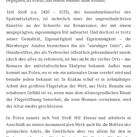
begegnen, ist etwas, das einem Wunder nahe kommt.
Veit Stoß
(ca. 1450 – 1533), der Ausnahmekünstler des
Spätmittelalters, ist sicherlich einer der ungewöhnlichsten
Künstler an der Schwelle zur Renaissance, der mit einem
ausgeprägten, eigensinnigen Stil aufwartet. Und doch ist er trotz
seiner Genialität, Eigenartigkeit und Eigensinnigkeit – die
Nürnberger Analen bezeichnen ihn als “unruhiger Geist”, als
Unruhestifter, der als Verbrecher öffentlich gebrandmarkt wurde
(doch dies alles zu referieren, ist hier nicht der rechte Ort) – nur
Kennern der mittelalterlichen Skulptur bekannt. Außer man
kommt aus Polen, wo er wie ein nationales Genie verehrt wird und
beinahe jedem bekannt ist. In Krakau schuf er in zehnjähriger
Arbeit den größten Flügelaltar der Welt, aus Holz. Beinahe ein
erhabenes Gefühl ist es, wenn man dem allmorgendlichen Ritual
der Flügelöffnung beiwohnt, die zwei Nonnen vornehmen. wird
der Altar wieder geschlossen.
In Polen nannte sich Veit Stoß
Wit Stwosz
und arbeitete in
Anschluß an seinen monumentalen Werk auch für die Noblen des
polnischen Adels, die Geistlichen aber vor allem für den in