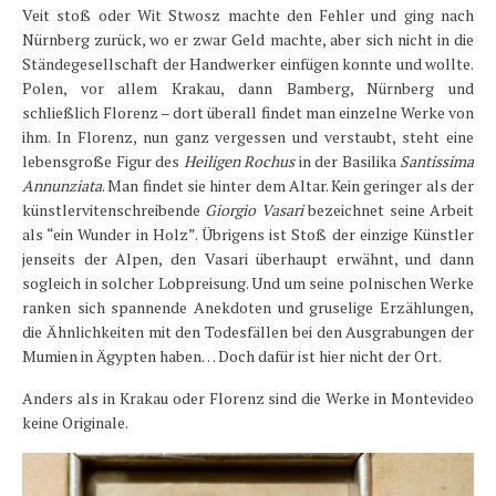
Veit stoß oder Wit Stwosz machte den Fehler und ging nach
Nürnberg zurück, wo er zwar Geld machte, aber sich nicht in die
Ständegesellschaft der Handwerker einfügen konnte und wollte.
Polen, vor allem Krakau, dann Bamberg, Nürnberg und
schließlich Florenz – dort überall findet man einzelne Werke von
ihm. In Florenz, nun ganz vergessen und verstaubt, steht eine
lebensgroße Figur des
Heiligen Rochus
in der Basilika
Santissima
Annunziata
. Man findet sie hinter dem Altar. Kein geringer als der
künstlervitenschreibende
Giorgio Vasari
bezeichnet seine Arbeit
als “ein Wunder in Holz”. Übrigens ist Stoß der einzige Künstler
jenseits der Alpen, den Vasari überhaupt erwähnt, und dann
sogleich in solcher Lobpreisung. Und um seine polnischen Werke
ranken sich spannende Anekdoten und gruselige Erzählungen,
die Ähnlichkeiten mit den Todesfällen bei den Ausgrabungen der
Mumien in Ägypten haben… Doch dafür ist hier nicht der Ort.
Anders als in Krakau oder Florenz sind die Werke in Montevideo
keine Originale.