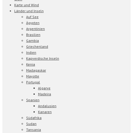
Karte und Wind
Länder und Inseln
Auf See
Ägypten
Argentinien
Brasilien
Gambia
Griechenland
Indien
Kapverdische Inseln
Kenia
Madagaskar
Mayotte
Portugal
Algarve
Madeira
Spanien
Andalusien
Kanaren
Südafrika
Sudan
Tansania