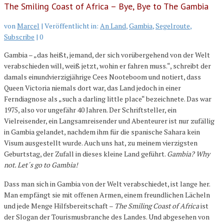
The Smiling Coast of Africa – Bye, Bye to The Gambia
von
Marcel
|
Veröffentlicht in:
An Land
,
Gambia
,
Segelroute
,
Subscribe
|
0
Gambia – „das heißt, jemand, der sich vorübergehend von der Welt
verabschieden will, weiß jetzt, wohin er fahren muss.“, schreibt der
damals einundvierzigjährige Cees Nooteboom und notiert, dass
Queen Victoria niemals dort war, das Land jedoch in einer
Ferndiagnose als „such a darling little place“ bezeichnete. Das war
1975, also vor ungefähr 40 Jahren. Der Schriftsteller, ein
Vielreisender, ein Langsamreisender und Abenteurer ist nur zufällig
in Gambia gelandet, nachdem ihm für die spanische Sahara kein
Visum ausgestellt wurde. Auch uns hat, zu meinem vierzigsten
Geburtstag, der Zufall in dieses kleine Land geführt.
Gambia? Why
not. Let´s go to Gambia!
Dass man sich in Gambia von der Welt verabschiedet, ist lange her.
Man empfängt sie mit offenen Armen, einem freundlichen Lächeln
und jede Menge Hilfsbereitschaft –
The Smiling Coast of Africa
ist
der Slogan der Tourismusbranche des Landes. Und abgesehen von