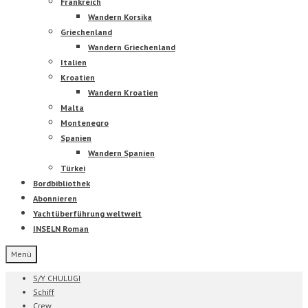
Frankreich
Wandern Korsika
Griechenland
Wandern Griechenland
Italien
Kroatien
Wandern Kroatien
Malta
Montenegro
Spanien
Wandern Spanien
Türkei
Bordbibliothek
Abonnieren
Yachtüberführung weltweit
INSELN Roman
Menü
S/Y CHULUGI
Schiff
Crew