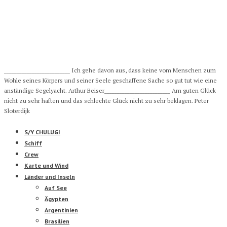
__________________________ Ich gehe davon aus, dass keine vom Menschen zum
Wohle seines Körpers und seiner Seele geschaffene Sache so gut tut wie eine
anständige Segelyacht. Arthur Beiser__________________________ Am guten Glück
nicht zu sehr haften und das schlechte Glück nicht zu sehr beklagen. Peter
Sloterdijk
S/Y CHULUGI
Schiff
Crew
Karte und Wind
Länder und Inseln
Auf See
Ägypten
Argentinien
Brasilien