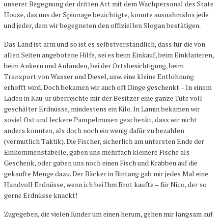
unserer Begegnung der dritten Art mit dem Wachpersonal des State
House, das uns der Spionage bezichtigte, konnte ausnahmslos jede
und jeder, dem wir begegneten den offiziellen Slogan bestätigen.
Das Land ist arm und so ist es selbstverständlich, dass für die von
allen Seiten angebotene Hilfe, sei es beim Einkauf, beim Einklarieren,
beim Ankern und Anlanden, bei der Ortsbesichtigung, beim
Transport von Wasser und Diesel, usw. eine kleine Entlohnung
erhofft wird. Doch bekamen wir auch oft Dinge geschenkt – In einem
Laden in Kau-ur überreichte mir der Besitzer eine ganze Tüte voll
geschälter Erdnüsse, mindestens ein Kilo. In Lamin bekamen wir
soviel Ost und leckere Pampelmusen geschenkt, dass wir nicht
anders konnten, als doch noch ein wenig dafür zu bezahlen
(vermutlich Taktik). Die Fischer, sicherlich am untersten Ende der
Einkommenstabelle, gaben uns mehrfach kleinere Fische als
Geschenk, oder gaben uns noch einen Fisch und Krabben auf die
gekaufte Menge dazu. Der Bäcker in Bintang gab mir jedes Mal eine
Handvoll Erdnüsse, wenn ich bei Ihm Brot kaufte – für Nico, der so
gerne Erdnüsse knackt!
Zugegeben, die vielen Kinder um einen herum, gehen mir langsam auf