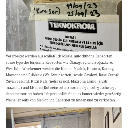
Verarbeitet werden ausschließlich lokale, autochthone Rebsorten
sowie typische türkische Rebsorten wie Öküzgözü und Boğazkere.
Westliche Weinkenner werden die Namen Msabık, Heworo, Karkuş,
Mazrona und Bılbizeki (Weißweinsorten) sowie Gavdoni, Raşe Gurnık
(Siyah Salkım), Kıttıl Nafs (nefis kesici), Mazrona Komo (siyah
mazrona) und Msabık (Rotweinsorten) noch nie gehört, geschweige
denn memoriert haben. Ich persönlich finde es immer wieder großartig,
Weine jenseits von Merlot und Cabernet zu finden und zu verkosten.