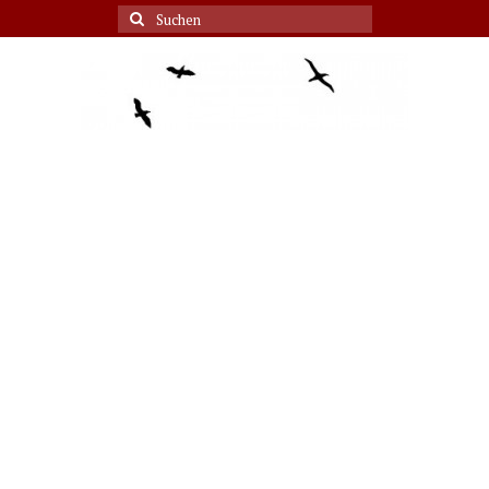
Suche
nach: