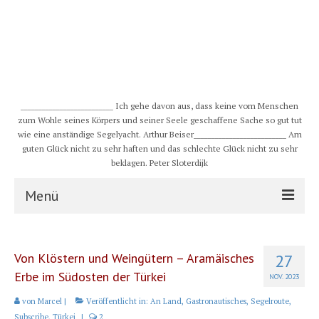
__________________________ Ich gehe davon aus, dass keine vom Menschen
zum Wohle seines Körpers und seiner Seele geschaffene Sache so gut tut
wie eine anständige Segelyacht. Arthur Beiser__________________________ Am
guten Glück nicht zu sehr haften und das schlechte Glück nicht zu sehr
beklagen. Peter Sloterdijk
Menü
S/Y CHULUGI
Von Klöstern und Weingütern – Aramäisches
27
Schiff
Erbe im Südosten der Türkei
NOV. 2023
Crew
von
Marcel
|
Veröffentlicht in:
An Land
,
Gastronautisches
,
Segelroute
,
Subscribe
,
Türkei
|
2