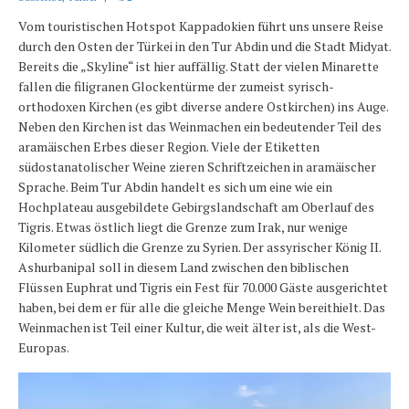
Karte und Wind
Vom touristischen Hotspot Kappadokien führt uns unsere Reise
Länder und Inseln
durch den Osten der Türkei in den Tur Abdin und die Stadt Midyat.
Bereits die „Skyline“ ist hier auffällig. Statt der vielen Minarette
Mittelmeer 2010-2013
fallen die filigranen Glockentürme der zumeist syrisch-
orthodoxen Kirchen (es gibt diverse andere Ostkirchen) ins Auge.
Bordbibliothek
Neben den Kirchen ist das Weinmachen ein bedeutender Teil des
aramäischen Erbes dieser Region. Viele der Etiketten
Abonnieren
südostanatolischer Weine zieren Schriftzeichen in aramäischer
Sprache. Beim Tur Abdin handelt es sich um eine wie ein
Yachtüberführung weltweit
Hochplateau ausgebildete Gebirgslandschaft am Oberlauf des
Tigris. Etwas östlich liegt die Grenze zum Irak, nur wenige
INSELN Roman
Kilometer südlich die Grenze zu Syrien. Der assyrischer König II.
Ashurbanipal soll in diesem Land zwischen den biblischen
Flüssen Euphrat und Tigris ein Fest für 70.000 Gäste ausgerichtet
haben, bei dem er für alle die gleiche Menge Wein bereithielt. Das
Weinmachen ist Teil einer Kultur, die weit älter ist, als die West-
Europas.