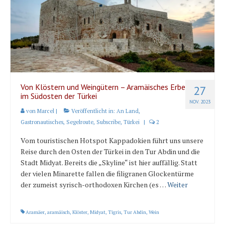
Karte und Wind
Länder und Inseln
Mittelmeer 2010-2013
Bordbibliothek
Abonnieren
Von Klöstern und Weingütern – Aramäisches Erbe
27
im Südosten der Türkei
NOV. 2023
Yachtüberführung weltweit
von
Marcel
|
Veröffentlicht in:
An Land
,
Gastronautisches
,
Segelroute
,
Subscribe
,
Türkei
|
2
INSELN Roman
Vom touristischen Hotspot Kappadokien führt uns unsere
Reise durch den Osten der Türkei in den Tur Abdin und die
Stadt Midyat. Bereits die „Skyline“ ist hier auffällig. Statt
der vielen Minarette fallen die filigranen Glockentürme
der zumeist syrisch-orthodoxen Kirchen (es …
Weiter
Aramäer
,
aramäisch
,
Klöster
,
Midyat
,
Tigris
,
Tur Abdin
,
Wein