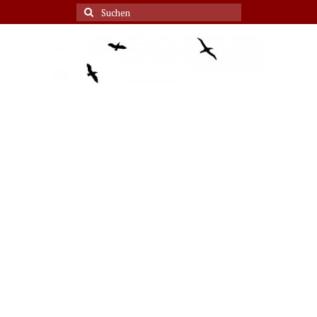
Suche
nach: