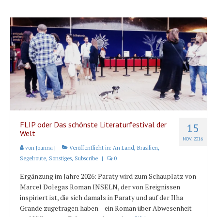
FLIP oder Das schönste Literaturfestival der
15
Welt
NOV. 2016
von
Joanna
|
Veröffentlicht in:
An Land
,
Brasilien
,
Segelroute
,
Sonstiges
,
Subscribe
|
0
Ergänzung im Jahre 2026: Paraty wird zum Schauplatz von
Marcel Dolegas Roman INSELN, der von Ereignissen
inspiriert ist, die sich damals in Paraty und auf der Ilha
Grande zugetragen haben – ein Roman über Abwesenheit