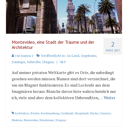
Länder und Inseln
Mittelmeer 2010-2013
Bordbibliothek
Abonnieren
Montevideo, eine Stadt der Träume und der
2
Architektur
MÄRZ 2017
Yachtüberführung weltweit
von
Joanna
|
Veröffentlicht in:
An Land
,
Segelroute
,
Sonstiges
,
Subscribe
,
Uruguay
|
0
INSELN Roman
Auf meiner privaten Weltkarte gibt es Orte, die unbedingt
gesehen werden müssen. Namen sind dort verzeichnet, die
wie ein Magnet funktionieren. Es sind Lockrufe aus dem
Imaginären heraus. Manche davon höre wahrscheinlich nur
ich, viele sind aber dem kollektiven Unbewußten, …
Weiter
Architektur
,
Bücher
,
Buchhandlung
,
Großstadt
,
Hauptstadt
,
Kirche
,
Literatur
,
Moderne
,
Montevideo
,
Patiohäuser
,
Uruguay