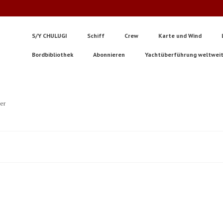
S/Y CHULUGI
Schiff
Crew
Karte und Wind
Bordbibliothek
Abonnieren
Yachtüberführung weltwei
ter