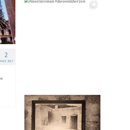
2
MÄRZ 2017
er