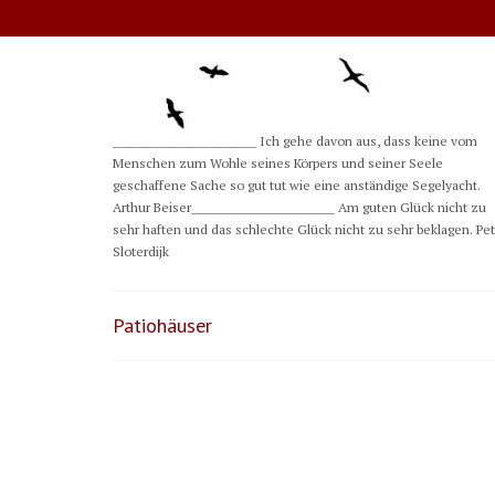
__________________________ Ich gehe davon aus, dass keine vom
Menschen zum Wohle seines Körpers und seiner Seele
geschaffene Sache so gut tut wie eine anständige Segelyacht.
Arthur Beiser__________________________ Am guten Glück nicht zu
sehr haften und das schlechte Glück nicht zu sehr beklagen. Pe
Sloterdijk
Patiohäuser