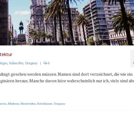
tektur
tiges
,
Subscribe
,
Uruguay
|
0
edingt gesehen werden müssen. Namen sind dort verzeichnet, die wie ein
inären heraus. Manche davon höre wahrscheinlich nur ich, viele sind ab
ratur
,
Moderne
,
Montevideo
,
Patiohäuser
,
Uruguay