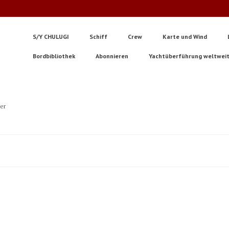
S/Y CHULUGI
Schiff
Crew
Karte und Wind
Bordbibliothek
Abonnieren
Yachtüberführung weltwei
ter