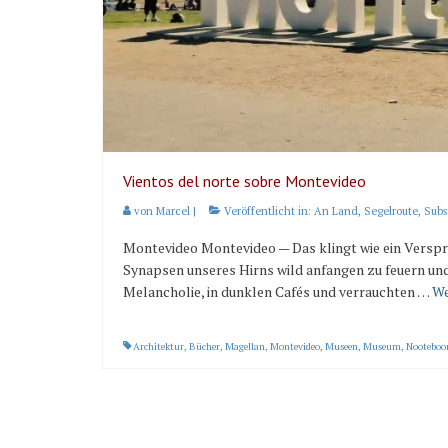
Vientos del norte sobre Montevideo
von
Marcel
|
Veröffentlicht in:
An Land
,
Segelroute
,
Subs
Montevideo Montevideo — Das klingt wie ein Verspre
Synapsen unseres Hirns wild anfangen zu feuern u
Melancholie, in dunklen Cafés und verrauchten …
We
Architektur
,
Bücher
,
Magellan
,
Montevideo
,
Museen
,
Museum
,
Nootebo