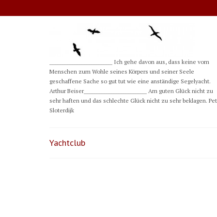
__________________________ Ich gehe davon aus, dass keine vom
Menschen zum Wohle seines Körpers und seiner Seele
geschaffene Sache so gut tut wie eine anständige Segelyacht.
Arthur Beiser__________________________ Am guten Glück nicht zu
sehr haften und das schlechte Glück nicht zu sehr beklagen. Pe
Sloterdijk
Yachtclub