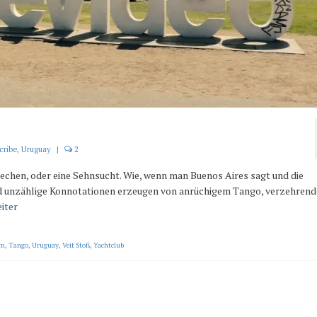
cribe
,
Uruguay
|
2
chen, oder eine Sehnsucht. Wie, wenn man Buenos Aires sagt und die
nd unzählige Konnotationen erzeugen von anrüchigem Tango, verzehrend
iter
om
,
Tango
,
Uruguay
,
Veit Stoß
,
Yachtclub