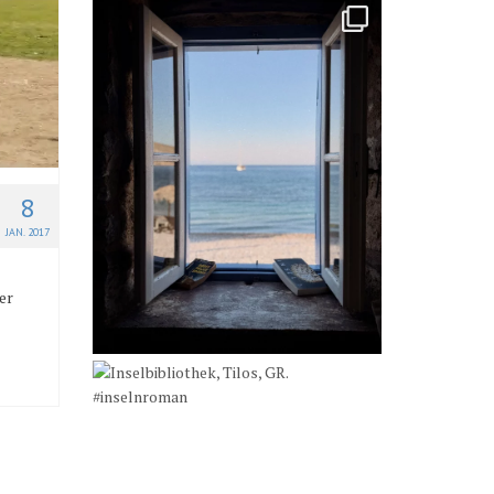
8
JAN. 2017
er