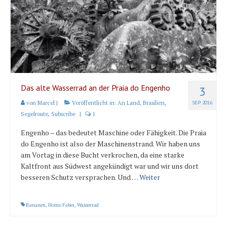
Karte und Wind
Länder und Inseln
Mittelmeer 2010-2013
Bordbibliothek
Abonnieren
Das alte Wasserrad an der Praia do Engenho
3
von
Marcel
|
Veröffentlicht in:
An Land
,
Brasilien
,
SEP. 2016
Yachtüberführung weltweit
Segelroute
,
Subscribe
|
1
INSELN Roman
Engenho – das bedeutet Maschine oder Fähigkeit. Die Praia
do Engenho ist also der Maschinenstrand. Wir haben uns
am Vortag in diese Bucht verkrochen, da eine starke
Kaltfront aus Südwest angekündigt war und wir uns dort
besseren Schutz versprachen. Und …
Weiter
Bananen
,
Homo Faber
,
Wasserrad