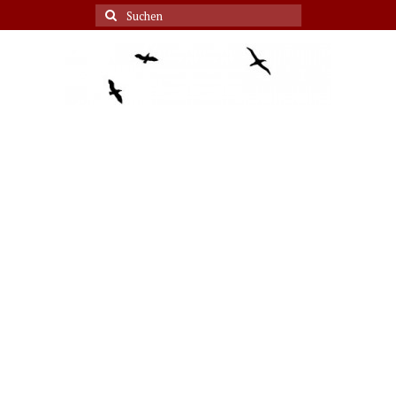
Suche
nach: