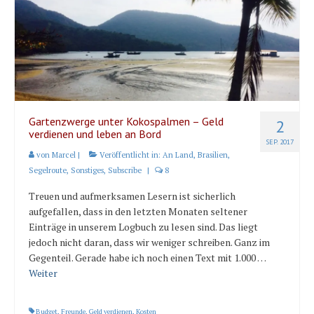
Gartenzwerge unter Kokospalmen – Geld
2
verdienen und leben an Bord
SEP. 2017
von
Marcel
|
Veröffentlicht in:
An Land
,
Brasilien
,
Segelroute
,
Sonstiges
,
Subscribe
|
8
Treuen und aufmerksamen Lesern ist sicherlich
aufgefallen, dass in den letzten Monaten seltener
Einträge in unserem Logbuch zu lesen sind. Das liegt
jedoch nicht daran, dass wir weniger schreiben. Ganz im
Gegenteil. Gerade habe ich noch einen Text mit 1.000 …
Weiter
Budget
,
Freunde
,
Geld verdienen
,
Kosten