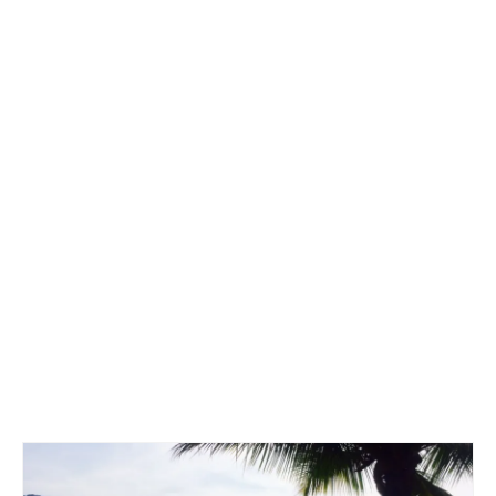
Länder und Inseln
Mittelmeer 2010-2013
Bordbibliothek
Abonnieren
Yachtüberführung weltweit
INSELN Roman