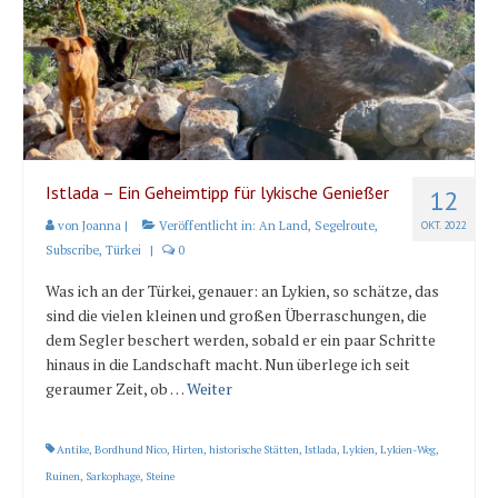
Istlada – Ein Geheimtipp für lykische Genießer
12
von
Joanna
|
Veröffentlicht in:
An Land
,
Segelroute
,
OKT. 2022
Subscribe
,
Türkei
|
0
Was ich an der Türkei, genauer: an Lykien, so schätze, das
sind die vielen kleinen und großen Überraschungen, die
dem Segler beschert werden, sobald er ein paar Schritte
hinaus in die Landschaft macht. Nun überlege ich seit
geraumer Zeit, ob …
Weiter
Antike
,
Bordhund Nico
,
Hirten
,
historische Stätten
,
Istlada
,
Lykien
,
Lykien-Weg
,
Ruinen
,
Sarkophage
,
Steine