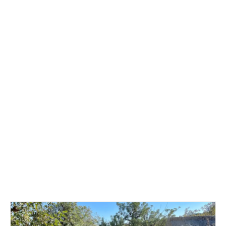
Länder und Inseln
Mittelmeer 2010-2013
Bordbibliothek
Abonnieren
Yachtüberführung weltweit
INSELN Roman