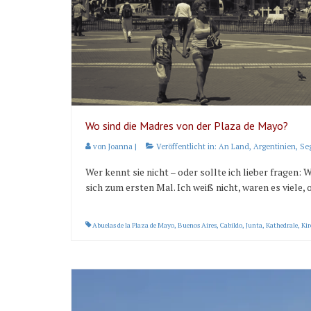
Wo sind die Madres von der Plaza de Mayo?
von
Joanna
|
Veröffentlicht in:
An Land
,
Argentinien
,
Se
Wer kennt sie nicht – oder sollte ich lieber fragen:
sich zum ersten Mal. Ich weiß nicht, waren es viele,
Abuelas de la Plaza de Mayo
,
Buenos Aires
,
Cabildo
,
Junta
,
Kathedrale
,
Kir