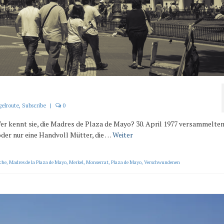
gelroute
,
Subscribe
|
0
 Wer kennt sie, die Madres de Plaza de Mayo? 30. April 1977 versammelten
 oder nur eine Handvoll Mütter, die …
Weiter
che
,
Madres de la Plaza de Mayo
,
Merkel
,
Monserrat
,
Plaza de Mayo
,
Verschwundenen