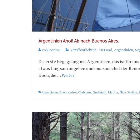
Argentinien Ahoi! Ab nach Buenos Aires.
von
Joanna
|
Veröffentlicht in:
An Land
,
Argentinien
,
Se
Die erste Begegnung mit Argentinien, das ist für un
etwas langsam angehen und uns zunächst der Renovi
Doch, die …
Weiter
Argentinien
,
Buenos Aires
,
Clubhaus
,
Großstadt
,
Marina
,
Nico
,
Skyline
,