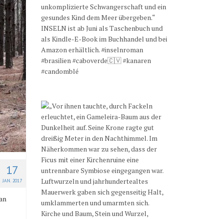
17
JAN. 2017
 an