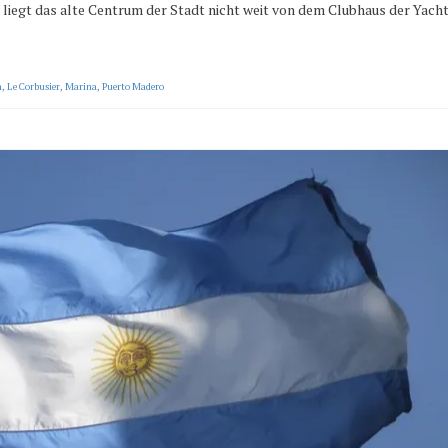
t liegt das alte Centrum der Stadt nicht weit von dem Clubhaus der Yach
n
,
Le Corbusier
,
Marina
,
Puerto Madero