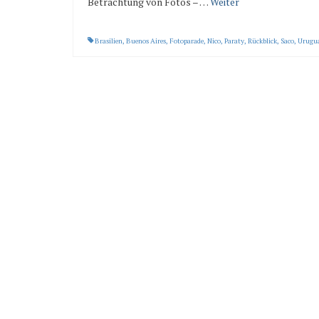
Betrachtung von Fotos – …
Weiter
Brasilien
,
Buenos Aires
,
Fotoparade
,
Nico
,
Paraty
,
Rückblick
,
Saco
,
Urugu