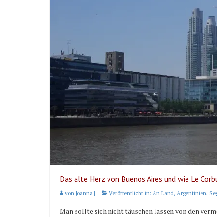
Das alte Herz von Buenos Aires und wie Le Corbu
von
Joanna
|
Veröffentlicht in:
An Land
,
Argentinien
,
Se
Man sollte sich nicht täuschen lassen von den verm