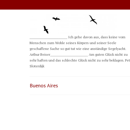
__________________________ Ich gehe davon aus, dass keine vom
Menschen zum Wohle seines Körpers und seiner Seele
geschaffene Sache so gut tut wie eine anständige Segelyacht.
Arthur Beiser__________________________ Am guten Glück nicht zu
sehr haften und das schlechte Glück nicht zu sehr beklagen. Pe
Sloterdijk
Buenos Aires