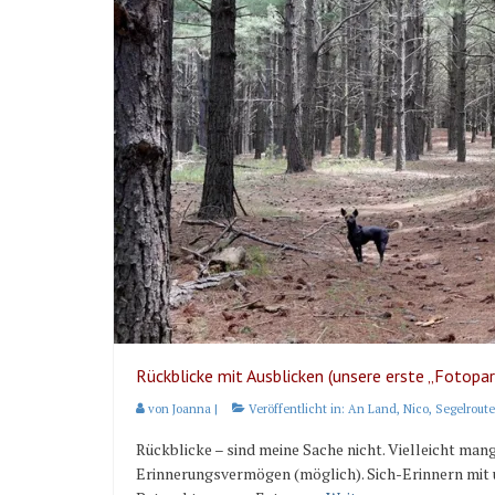
Rückblicke mit Ausblicken (unsere erste „Fotopa
von
Joanna
|
Veröffentlicht in:
An Land
,
Nico
,
Segelroute
Rückblicke – sind meine Sache nicht. Vielleicht mang
Erinnerungsvermögen (möglich). Sich-Erinnern mit u