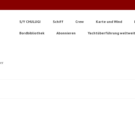
S/Y CHULUGI
Schiff
Crew
Karte und Wind
Bordbibliothek
Abonnieren
Yachtüberführung weltwei
ter