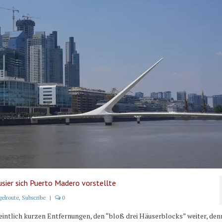
sier sich Puerto Madero vorstellte
gelroute
,
Subscribe
|
0
eintlich kurzen Entfernungen, den “bloß drei Häuserblocks” weiter, den