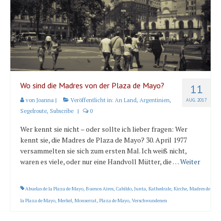
Karte und Wind
Länder und Inseln
Mittelmeer 2010-2013
Bordbibliothek
Abonnieren
Wo sind die Madres von der Plaza de Mayo?
11
von
Joanna
|
Veröffentlicht in:
An Land
,
Argentinien
,
AUG. 2017
Yachtüberführung weltweit
Segelroute
,
Subscribe
|
0
INSELN Roman
Wer kennt sie nicht – oder sollte ich lieber fragen: Wer
kennt sie, die Madres de Plaza de Mayo? 30. April 1977
versammelten sie sich zum ersten Mal. Ich weiß nicht,
waren es viele, oder nur eine Handvoll Mütter, die …
Weiter
Abuelas de la Plaza de Mayo
,
Buenos Aires
,
Cabildo
,
Junta
,
Kathedrale
,
Kirche
,
Madres de
la Plaza de Mayo
,
Merkel
,
Monserrat
,
Plaza de Mayo
,
Verschwundenen