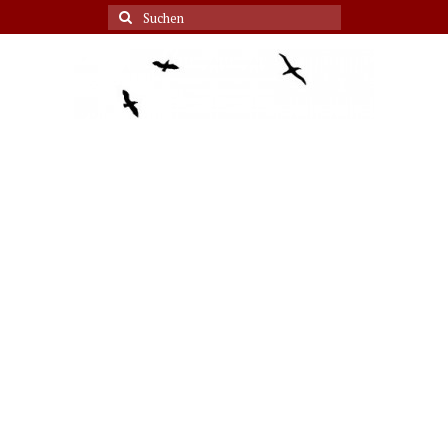
Suche
nach: