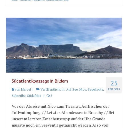
Südatlantikpassage in Bildern
25
von
Marcel
|
Veröffentlicht in:
Auf See
,
Nico
,
Segelroute
,
FEB. 2018
Subscribe
,
Südafrika
|
5
Vor der Abreise mit Nico zum Tierarzt. Auffrischen der
Tollwutimpfung. / / Letztes Abendessen in Bracuhy. / / Bei
unserem letzten Zwischenstopp auf der Ilha Grande
musste noch ein Seeventil getauscht werden. Also von