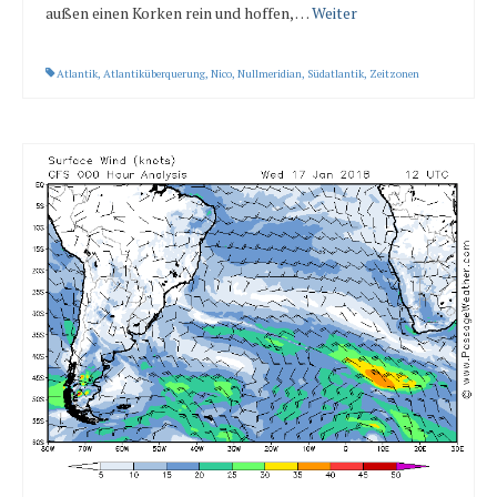
außen einen Korken rein und hoffen, …
Weiter
Atlantik
,
Atlantiküberquerung
,
Nico
,
Nullmeridian
,
Südatlantik
,
Zeitzonen