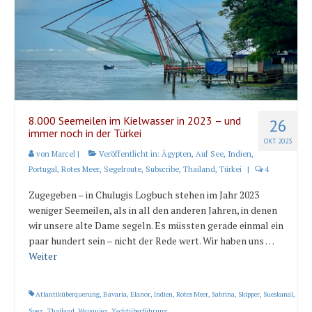
Karte und Wind
Länder und Inseln
Mittelmeer 2010-2013
Bordbibliothek
Abonnieren
8.000 Seemeilen im Kielwasser in 2023 – und
26
immer noch in der Türkei
OKT. 2023
Yachtüberführung weltweit
von
Marcel
|
Veröffentlicht in:
Ägypten
,
Auf See
,
Indien
,
Portugal
,
Rotes Meer
,
Segelroute
,
Subscribe
,
Thailand
,
Türkei
|
4
INSELN Roman
Zugegeben – in Chulugis Logbuch stehen im Jahr 2023
weniger Seemeilen, als in all den anderen Jahren, in denen
wir unsere alte Dame segeln. Es müssten gerade einmal ein
paar hundert sein – nicht der Rede wert. Wir haben uns …
Weiter
Atlantiküberquerung
,
Bavaria
,
Elanor
,
Indien
,
Rotes Meer
,
Sabrina
,
Skipper
,
Sueskanal
,
Suez
,
Thailand
,
Wauquiez
,
Yachtüberführung