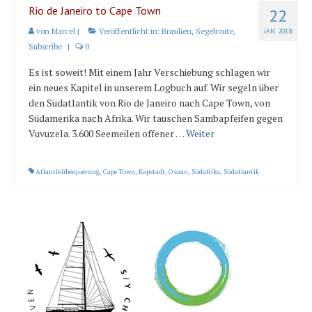
Rio de Janeiro to Cape Town
22
von
Marcel
|
Veröffentlicht in:
Brasilien
,
Segelroute
,
JAN. 2018
Subscribe
|
0
Es ist soweit! Mit einem Jahr Verschiebung schlagen wir
ein neues Kapitel in unserem Logbuch auf. Wir segeln über
den Südatlantik von Rio de Janeiro nach Cape Town, von
Südamerika nach Afrika. Wir tauschen Sambapfeifen gegen
Vuvuzela. 3.600 Seemeilen offener …
Weiter
Atlantiküberquerung
,
Cape Town
,
Kapstadt
,
Ozean
,
Südafrika
,
Südatlantik