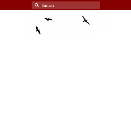
Suche
nach: