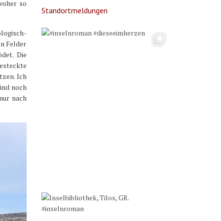
 woher so
Standortmeldungen
logisch-
en Felder
det. Die
esteckte
tzen. Ich
sind noch
 nur nach