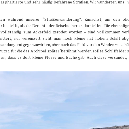
h asphaltierte und sehr häufig befahrene Straßen. Wir wunderten uns,
nnen während unserer “Straßenwanderung”. Zunächst, um den öko
 bestellt, als die Berichte der Reisebücher es darstellen. Die ehemalig
h. vollständig zum Ackerfeld gerodet worden – sind vollkommen verö
ittert, nur vereinzelt sieht man noch kleine mit hohem Schilf abg
Versandung entgegenzuwirken, aber auch das Feld vor den Winden zu schü
tzt, für die das Archipel später ‘berühmt’ werden sollte. Schilffelder 
ch an, dass es dort kleine Flüsse und Bäche gab. Auch diese versandet,