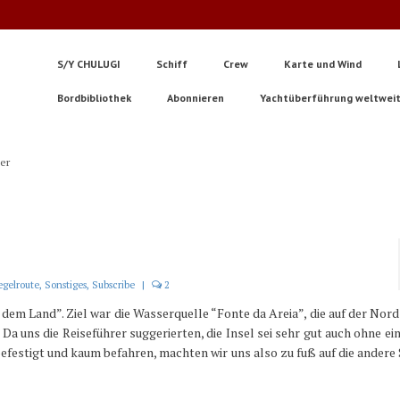
S/Y CHULUGI
Schiff
Crew
Karte und Wind
Bordbibliothek
Abonnieren
Yachtüberführung weltwei
ter
egelroute
,
Sonstiges
,
Subscribe
|
2
em Land”. Ziel war die Wasserquelle “Fonte da Areia”, die auf der Nord
Da uns die Reiseführer suggerierten, die Insel sei sehr gut auch ohne ei
festigt und kaum befahren, machten wir uns also zu fuß auf die andere 