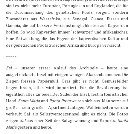
sind es nicht mehr Europäer, Portugiesen und Engländer, die für
die Durchmischung des genetischen Pools sorgen, sondern
Zuwanderer aus Westafrika, aus Senegal, Guinea, Bissau und
Gambia, die auf bessere Verdienstmöglichkeiten auf Kapverden
hoffen. So wird Kapverden immer ‘schwarzer’ und afrikanischer.
Eine Entwicklung, die das Eigene der kapverdischen Kultur und
des genetischen Pools zwischen Afrika und Europa verwischt.
~~~~~
Sal –
unserer erster Anlauf des Archipels – heute eine
ausgetrocknete Insel mit einigen wenigen Akazienbäumchen. Die
Ziegen fressen Papiermüll, Gras gibt es nicht. Gemüsefelder
liegen brach, alles wird importiert. Für die Bevölkerung ist
eigentlich alles zu teuer. Der Süden der Insel, fest in touristischer
Hand.
Santa Maria
und
Ponta Preta
weiten sich aus. Man setzt auf
große – sehr große – Apartmentanlagen. Wohleinheiten werden
verkauft. Sal als Selbstversorgerinsel gibt es nicht. Die Fotos
zeigen
Sal
aus einer Zeit der Salzgewinnung und Exports.
Santa
Maria
gestern und heute.