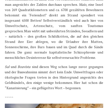
man angesichts der Zahlen durchaus sprechen.
Maio
, eine Insel
von 269 Quadratkilometern und ca. 6700 gezählten Bewohnern
bekommt ein ‘Feriendorf’ direkt am Strand spendiert von
insgesamt 6500 Betten! Selbstverständlich wird auch hier von
Umweltschutz, Artenschutz, vom sanften Tourismus
gesprochen. Man wirbt mit unberührten Stränden, Seeadlern und
– natürlich – den großen Schildkröten, die auf den gleichen
Strand ihre Eier ablegen, wo die Urlauber ihre Matten,
Sonnenschirme, ihre Bars bauen und im Quad durch die Sände
fahren. Die ganz normale kapitalistische Schizophrenie und
menschliches Desinteresse für selbstverursachte Probleme.
Sal
und
Boavista
sind diesen Weg schon lange zuvor gegangen
und der Bauwahnsinn nimmt dort kein Ende. Umweltfragen oder
ökologische Fragen treten in den Hintergrund angesichts des
Geldbündels, den einige wenige bekommen. Hier hat schon die
“Kanarisierung” – ein geflügeltes Wort – begonnen.
~~~~~