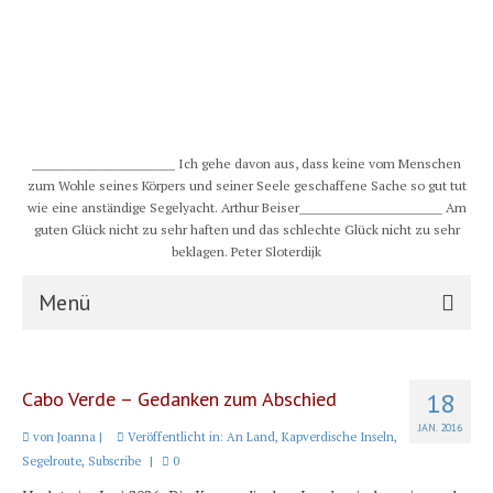
__________________________ Ich gehe davon aus, dass keine vom Menschen
zum Wohle seines Körpers und seiner Seele geschaffene Sache so gut tut
wie eine anständige Segelyacht. Arthur Beiser__________________________ Am
guten Glück nicht zu sehr haften und das schlechte Glück nicht zu sehr
beklagen. Peter Sloterdijk
Menü
S/Y CHULUGI
Cabo Verde – Gedanken zum Abschied
18
Schiff
JAN. 2016
von
Joanna
|
Veröffentlicht in:
An Land
,
Kapverdische Inseln
,
Crew
Segelroute
,
Subscribe
|
0