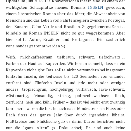
Update im Juni 2026: Die Kpaverdischen Inseln sind zu einem der
Karte und Wind
wichtigsten Schauplätze meines Romans
INSELN
geworden,
einem literarischen Roman über das Meer, die Abwesenheit von
Länder und Inseln
Menschen und das Leben von Fahrtenseglern zwischen Portugal,
Mittelmeer 2010-2013
den Kanaren, Cabo Verde und Brasilien. Zugegebenermaßen ist
Mindelo im Roman INSELN nicht so gut weggekommen. Aber
Bordbibliothek
hier sollte Autor, Erzähler und Protagonist fein säuberlich
voneinander getrennt werden :-)
Abonnieren
Weiß, milchkaffeebraun, tiefbraun, schwarz, tiefschwarz….
Yachtüberführung weltweit
Farben der Haut auf Kapverden. Wir lernen schnell, dass es ein
Kapverden nicht gibt. Das sollte nicht verwundern bei insgesamt
INSELN Roman
fünfzehn Inseln, die teilweise bis 120 Seemeilen von einander
entfernt sind. Fünfzehn Inseln und jede mehr oder weniger
anders: tropischgrün, hochgebirgig, vulkanisch, lava-schwarz,
wüstenartig, feinsandig, steinig, palmenbewachsen, flach,
zerfurcht, heiß und kühl. Früher – das ist vielleicht erst zwanzig
Jahre her – waren die Inseln auch nass. Mindestens ein Fluss oder
Bach floss das ganze Jahr über durch irgendeine Ribeira.
Flußkrebse und Flußfische gab es darin. Davon berichten nicht
nur die “ganz Alten” (s. Doku anbei). Es sind auch keine