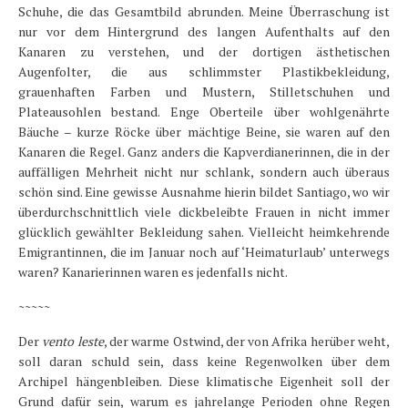
Schuhe, die das Gesamtbild abrunden. Meine Überraschung ist
nur vor dem Hintergrund des langen Aufenthalts auf den
Kanaren zu verstehen, und der dortigen ästhetischen
Augenfolter, die aus schlimmster Plastikbekleidung,
grauenhaften Farben und Mustern, Stilletschuhen und
Plateausohlen bestand. Enge Oberteile über wohlgenährte
Bäuche – kurze Röcke über mächtige Beine, sie waren auf den
Kanaren die Regel. Ganz anders die Kapverdianerinnen, die in der
auffälligen Mehrheit nicht nur schlank, sondern auch überaus
schön sind. Eine gewisse Ausnahme hierin bildet Santiago, wo wir
überdurchschnittlich viele dickbeleibte Frauen in nicht immer
glücklich gewählter Bekleidung sahen. Vielleicht heimkehrende
Emigrantinnen, die im Januar noch auf ‘Heimaturlaub’ unterwegs
waren? Kanarierinnen waren es jedenfalls nicht.
~~~~~
Der
vento leste
, der warme Ostwind, der von Afrika herüber weht,
soll daran schuld sein, dass keine Regenwolken über dem
Archipel hängenbleiben. Diese klimatische Eigenheit soll der
Grund dafür sein, warum es jahrelange Perioden ohne Regen