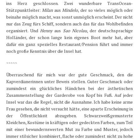
ins Herz geschlossen. Zwei wunderbare TransOcean-
Stützpunktleiter:
Milan
aus
Mindelo
, der so vieles möglich oder
beinahe möglich macht, was sonst unmöglich erscheint. Der nicht
nur das Zeug fürs Schiff, sondern auch das für das Wohlbefinden
organisiert. Und
Henny
aus
Sao Nicolau
, der deutschsprachige
Holländer, der schon lange kein eigenes Boot mehr hat, aber
dafür ein ganz spezielles Restaurant/Pension führt und immer
noch große Kenntnis über die Insel hat.
~~~~~
Überraschend für mich war der gute Geschmack, den die
Kapverdianerinnen unter Beweis stellen. Guter Geschmack oder
zumindest ein glückliches Händchen bei der ästhetischen
Zusammenstellung der Garderobe von Kopf bis Fuß. Auf jeder
Insel war das die Regel, nicht die Ausnahme. Ich habe keine arme
Frau gesehen, die nicht versucht hätte, eine aparte Erscheinung in
der Öffentlichkeit abzugeben. Schwarzweißgemusterte
Kleidchen, Kostüme in kräftigen oder gedeckten Farben, zum Teil
mit einer bewundernswerten Mut zu Farbe und Muster, jedoch
immer stilsicher kombiniert, flache oder zumindest nicht zu hohe