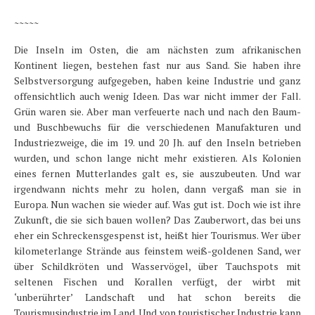
~~~~~
Die Inseln im Osten, die am nächsten zum afrikanischen
Kontinent liegen, bestehen fast nur aus Sand. Sie haben ihre
Selbstversorgung aufgegeben, haben keine Industrie und ganz
offensichtlich auch wenig Ideen. Das war nicht immer der Fall.
Grün waren sie. Aber man verfeuerte nach und nach den Baum-
und Buschbewuchs für die verschiedenen Manufakturen und
Industriezweige, die im 19. und 20 Jh. auf den Inseln betrieben
wurden, und schon lange nicht mehr existieren. Als Kolonien
eines fernen Mutterlandes galt es, sie auszubeuten. Und war
irgendwann nichts mehr zu holen, dann vergaß man sie in
Europa. Nun wachen sie wieder auf. Was gut ist. Doch wie ist ihre
Zukunft, die sie sich bauen wollen? Das Zauberwort, das bei uns
eher ein Schreckensgespenst ist, heißt hier Tourismus. Wer über
kilometerlange Strände aus feinstem weiß-goldenen Sand, wer
über Schildkröten und Wasservögel, über Tauchspots mit
seltenen Fischen und Korallen verfügt, der wirbt mit
‘unberührter’ Landschaft und hat schon bereits die
Tourismusindustrie im Land. Und von touristischer Industrie kann