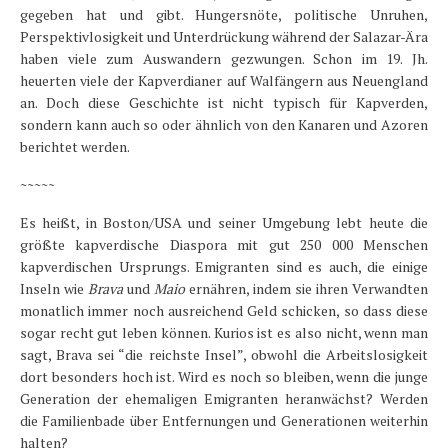
gegeben hat und gibt. Hungersnöte, politische Unruhen,
Perspektivlosigkeit und Unterdrückung während der Salazar-Ära
haben viele zum Auswandern gezwungen. Schon im 19. Jh.
heuerten viele der Kapverdianer auf Walfängern aus Neuengland
an. Doch diese Geschichte ist nicht typisch für Kapverden,
sondern kann auch so oder ähnlich von den Kanaren und Azoren
berichtet werden.
~~~~~
Es heißt, in Boston/USA und seiner Umgebung lebt heute die
größte kapverdische Diaspora mit gut 250 000 Menschen
kapverdischen Ursprungs. Emigranten sind es auch, die einige
Inseln wie
Brava
und
Maio
ernähren, indem sie ihren Verwandten
monatlich immer noch ausreichend Geld schicken, so dass diese
sogar recht gut leben können. Kurios ist es also nicht, wenn man
sagt, Brava sei “die reichste Insel”, obwohl die Arbeitslosigkeit
dort besonders hoch ist. Wird es noch so bleiben, wenn die junge
Generation der ehemaligen Emigranten heranwächst? Werden
die Familienbade über Entfernungen und Generationen weiterhin
halten?