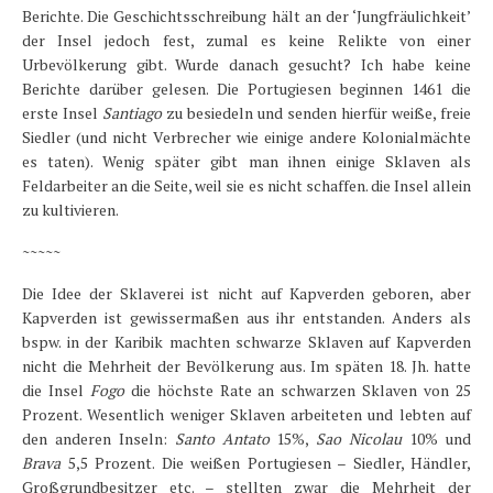
Berichte. Die Geschichtsschreibung hält an der ‘Jungfräulichkeit’
der Insel jedoch fest, zumal es keine Relikte von einer
Urbevölkerung gibt. Wurde danach gesucht? Ich habe keine
Berichte darüber gelesen. Die Portugiesen beginnen 1461 die
erste Insel
Santiago
zu besiedeln und senden hierfür weiße, freie
Siedler (und nicht Verbrecher wie einige andere Kolonialmächte
es taten). Wenig später gibt man ihnen einige Sklaven als
Feldarbeiter an die Seite, weil sie es nicht schaffen. die Insel allein
zu kultivieren.
~~~~~
Die Idee der Sklaverei ist nicht auf Kapverden geboren, aber
Kapverden ist gewissermaßen aus ihr entstanden. Anders als
bspw. in der Karibik machten schwarze Sklaven auf Kapverden
nicht die Mehrheit der Bevölkerung aus. Im späten 18. Jh. hatte
die Insel
Fogo
die höchste Rate an schwarzen Sklaven von 25
Prozent. Wesentlich weniger Sklaven arbeiteten und lebten auf
den anderen Inseln:
Santo
Antato
15%,
Sao Nicolau
10% und
Brava
5,5 Prozent. Die weißen Portugiesen – Siedler, Händler,
Großgrundbesitzer etc. – stellten zwar die Mehrheit der