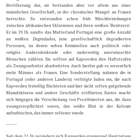
Bevölkerung dar, sie bestanden aber vor allem aus einer
männlichen Gesellschaft, in der chronischer Mangel an Frauen
herrschte. So entstanden schon früh Mischbeziehungen
zwischen afrikanischen Sklavinnen und ihren weißen ‘Besitzern’.
Er im 19. Jh. sandte das Mutterland Portugal eine große Anzahl
an weißen
Degredados
, jene gesellschaftlich degradierten
Personen, zu denen neben Kriminellen auch politisch oder
religiös Andersdenkende oder anderweitig unerwünschte
Menschen zählten. Sie sollten auf Kapverden ihre Haftstrafen
als Zwangsarbeiter abarbeiteten. Auch hierbei gab es wesentlich
mehr Männer als Frauen. Eine Sonderstellung nahmen die in
Portugal (oder anderen Ländern) verfolgte Juden ein, die nach
Kapverden freiwillig flüchteten und hier nicht selten gutgehende
Manufakturen und andere Geschäfte eröffneten. Kurios macht
sich hingegen die Verschickung von Prostituierten aus, die dazu
zwangsverpflichtet waren, das weiße Blut in der Kolonie
aufzufrischen, das immer seltener wurde.
~~~~~
Seit dem 21. Jh. verändern sich Kapverden gravierend. Heutzutage