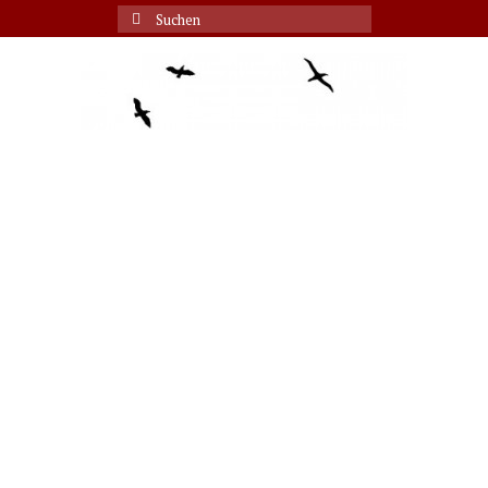
Suche
nach: