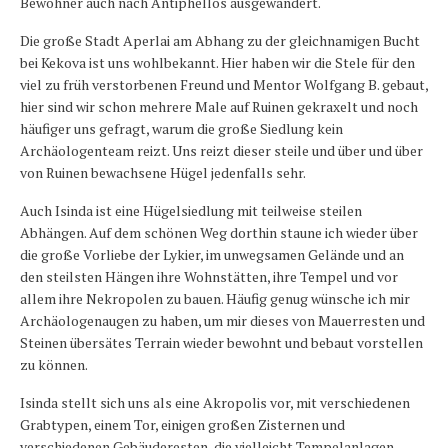
Bewohner auch nach Antiphellos ausgewandert.
Die große Stadt Aperlai am Abhang zu der gleichnamigen Bucht
bei Kekova ist uns wohlbekannt. Hier haben wir die Stele für den
viel zu früh verstorbenen Freund und Mentor Wolfgang B. gebaut,
hier sind wir schon mehrere Male auf Ruinen gekraxelt und noch
häufiger uns gefragt, warum die große Siedlung kein
Archäologenteam reizt. Uns reizt dieser steile und über und über
von Ruinen bewachsene Hügel jedenfalls sehr.
Auch Isinda ist eine Hügelsiedlung mit teilweise steilen
Abhängen. Auf dem schönen Weg dorthin staune ich wieder über
die große Vorliebe der Lykier, im unwegsamen Gelände und an
den steilsten Hängen ihre Wohnstätten, ihre Tempel und vor
allem ihre Nekropolen zu bauen. Häufig genug wünsche ich mir
Archäologenaugen zu haben, um mir dieses von Mauerresten und
Steinen übersätes Terrain wieder bewohnt und bebaut vorstellen
zu können.
Isinda stellt sich uns als eine Akropolis vor, mit verschiedenen
Grabtypen, einem Tor, einigen großen Zisternen und
verschiedenen Gebäuderesten, die vielleicht Tempelanlagen