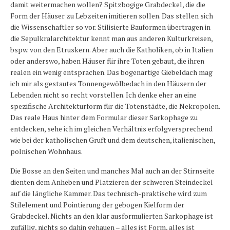
damit weitermachen wollen? Spitzbogige Grabdeckel, die die
Form der Häuser zu Lebzeiten imitieren sollen. Das stellen sich
die Wissenschaftler so vor. Stilisierte Bauformen übertragen in
die Sepulkralarchitektur kennt man aus anderen Kulturkreisen,
bspw. von den Etruskern. Aber auch die Katholiken, ob in Italien
oder anderswo, haben Häuser für ihre Toten gebaut, die ihren
realen ein wenig entsprachen. Das bogenartige Giebeldach mag
ich mir als gestautes Tonnengewölbedach in den Häusern der
Lebenden nicht so recht vorstellen. Ich denke eher an eine
spezifische Architekturform für die Totenstädte, die Nekropolen.
Das reale Haus hinter dem Formular dieser Sarkophage zu
entdecken, sehe ich im gleichen Verhältnis erfolgversprechend
wie bei der katholischen Gruft und dem deutschen, italienischen,
polnischen Wohnhaus.
Die Bosse an den Seiten und manches Mal auch an der Stirnseite
dienten dem Anheben und Platzieren der schweren Steindeckel
auf die längliche Kammer. Das technisch-praktische wird zum
Stilelement und Pointierung der gebogen Kielform der
Grabdeckel. Nichts an den klar ausformulierten Sarkophage ist
zufällig, nichts so dahin gehauen – alles ist Form, alles ist