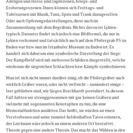
Adeligen und Heros sind Jagdszenen, Kriegs- und
Eroberungsszenen. Ihnen können sich Festtags- und
Tafelszenen mit Musik, Tanz, Speis und Trank dazugesellen.
Oder auch Opferungsdarstellungen, diese auch im
Zusammenhang mit dem Begräbnis. Nichts davon ist Lykien-
typisch. Darunter findet sich jedoch eine Bildformel, die nur in
Lykien vorkommt und tatsächlich auch auf dem Pfeilergrab P5 zu
finden war bzw. nun im Istanbuler Museum zu finden ist. Es
handelt sich dabei um eine symbolische Darstellung der Siege:
Der Kampfheld wird mit mehreren Schildern dargestellt, welche
wiederum die siegreichen Schlachten bzw. Kämpfe symbolisieren.
Man ist sich nicht immer darüber einig, ob die Pfeilergräber auch
wirklich Gräber waren, oder nicht vielleicht – zumindest einige –
leer geblieben sind, wie Jürgen Borchhardt postuliert. In diesem
Fall hätten wir strenggenommen mit gar keinen Gräbern und
vielmehr mit sogenannten Kenotaphen zu tun, die eine
Memorialfunktion ausübten. Das heißt, sie würden an einen
Verstorbenen und seine zumeist heldenhaften Taten erinnern,
der Leichnam wäre jedoch an einem anderen Ort bestattet.
Theorie gegen eine andere Theorie. Das macht das Wühlen in den