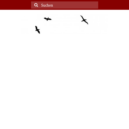
Suche
nach: