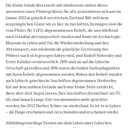
Die kleine Isinda überrascht mit mindestens sieben dieser
ansonsten raren Pfeilergräbern. Sie alle präsentieren sich uns im
Januar 2022 in gänzlich zerstörtem Zustand. Mit welchem
ursprünglichen Glanz wir es hier zu tun hätten, bezeugen zwei die
vom Pfeiler Nr. 5 (P5) abgenommenen Reliefs, die anschließend
nach Istanbul abtransportiert wurden und heute im Archäologie-
Museum zu sehen sind. Für die Wiederentdeckung und den
Abtransport, was wiederum die gänzliche Zerstörung des
Pfeilers nach sich gezogen haben wird, sind Rudolf Heberdey und
Ernst Kalinka verantwortlich. 1895 sind sie auf die lykische
Ortschaft gestoßen und 1896 waren die beiden Sarkophagseiten
mit ihren Reliefs abgenommen worden. Neben den Reliefs wurden
auch lykisch-griechische Inschriften abgenommen. Herberdey
hat auf dem antiken Gelände auch eine kleine Stele entdeckt,
diese aber dort liegen lassen. Ihre Inschriften (bezeichnet als TL
65) sind danach lange Zeit von niemanden mehr gesichtet
worden, bis 2013 Diether Schürr sie wiederfand. So ist es in Lykien
– die Dinge erscheinen und verschwinden und erscheinen wieder.
Abbildungswürdiege Szenen aus dem Leben eines lykischen