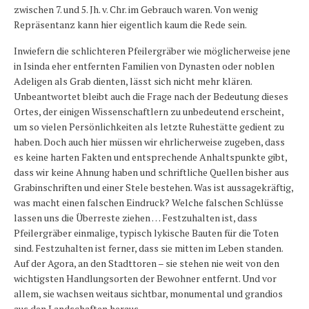
zwischen 7. und 5. Jh. v. Chr. im Gebrauch waren. Von wenig
Repräsentanz kann hier eigentlich kaum die Rede sein.
Inwiefern die schlichteren Pfeilergräber wie möglicherweise jene
in Isinda eher entfernten Familien von Dynasten oder noblen
Adeligen als Grab dienten, lässt sich nicht mehr klären.
Unbeantwortet bleibt auch die Frage nach der Bedeutung dieses
Ortes, der einigen Wissenschaftlern zu unbedeutend erscheint,
um so vielen Persönlichkeiten als letzte Ruhestätte gedient zu
haben. Doch auch hier müssen wir ehrlicherweise zugeben, dass
es keine harten Fakten und entsprechende Anhaltspunkte gibt,
dass wir keine Ahnung haben und schriftliche Quellen bisher aus
Grabinschriften und einer Stele bestehen. Was ist aussagekräftig,
was macht einen falschen Eindruck? Welche falschen Schlüsse
lassen uns die Überreste ziehen … Festzuhalten ist, dass
Pfeilergräber einmalige, typisch lykische Bauten für die Toten
sind. Festzuhalten ist ferner, dass sie mitten im Leben standen.
Auf der Agora, an den Stadttoren – sie stehen nie weit von den
wichtigsten Handlungsorten der Bewohner entfernt. Und vor
allem, sie wachsen weitaus sichtbar, monumental und grandios
aus den Landschaften heraus.