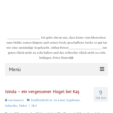
__________________________ Ich gehe davon aus, dass keine vom Menschen
zum Wohle seines Körpers und seiner Seele geschaffene Sache so gut tut
wie eine anständige Segelyacht. Arthur Beiser__________________________ Am
guten Glück nicht zu sehr haften und das schlechte Glück nicht zu sehr
beklagen. Peter Sloterdijk
Menü
S/Y CHULUGI
Isinda – ein vergessener Hügel bei Kaş
9
Schiff
FEB. 2022
von
Joanna
|
Veröffentlicht in:
An Land
,
Segelroute
,
Crew
Subscribe
,
Türkei
|
0