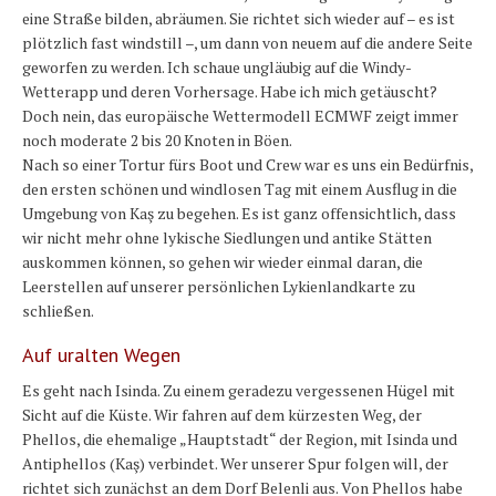
eine Straße bilden, abräumen. Sie richtet sich wieder auf – es ist
plötzlich fast windstill –, um dann von neuem auf die andere Seite
geworfen zu werden. Ich schaue ungläubig auf die Windy-
Wetterapp und deren Vorhersage. Habe ich mich getäuscht?
Doch nein, das europäische Wettermodell ECMWF zeigt immer
noch moderate 2 bis 20 Knoten in Böen.
Nach so einer Tortur fürs Boot und Crew war es uns ein Bedürfnis,
den ersten schönen und windlosen Tag mit einem Ausflug in die
Umgebung von Kaş zu begehen. Es ist ganz offensichtlich, dass
wir nicht mehr ohne lykische Siedlungen und antike Stätten
auskommen können, so gehen wir wieder einmal daran, die
Leerstellen auf unserer persönlichen Lykienlandkarte zu
schließen.
Auf uralten Wegen
Es geht nach Isinda. Zu einem geradezu vergessenen Hügel mit
Sicht auf die Küste. Wir fahren auf dem kürzesten Weg, der
Phellos, die ehemalige „Hauptstadt“ der Region, mit Isinda und
Antiphellos (Kaş) verbindet. Wer unserer Spur folgen will, der
richtet sich zunächst an dem Dorf Belenli aus. Von Phellos habe