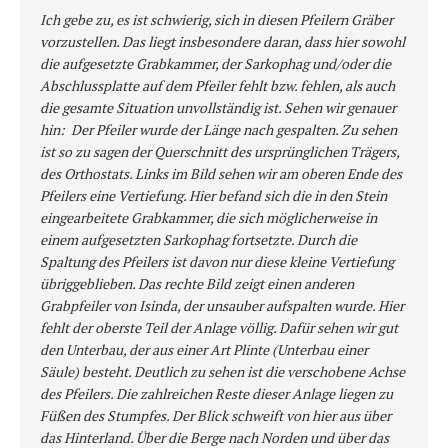
Ich gebe zu, es ist schwierig, sich in diesen Pfeilern Gräber 
vorzustellen. Das liegt insbesondere daran, dass hier sowohl 
die aufgesetzte Grabkammer, der Sarkophag und/oder die 
Abschlussplatte auf dem Pfeiler fehlt bzw. fehlen, als auch 
die gesamte Situation unvollständig ist. Sehen wir genauer 
hin:  Der Pfeiler wurde der Länge nach gespalten. Zu sehen 
ist so zu sagen der Querschnitt des ursprünglichen Trägers, 
des Orthostats. Links im Bild sehen wir am oberen Ende des 
Pfeilers eine Vertiefung. Hier befand sich die in den Stein 
eingearbeitete Grabkammer, die sich möglicherweise in 
einem aufgesetzten Sarkophag fortsetzte. Durch die 
Spaltung des Pfeilers ist davon nur diese kleine Vertiefung 
übriggeblieben. Das rechte Bild zeigt einen anderen 
Grabpfeiler von Isinda, der unsauber aufspalten wurde. Hier 
fehlt der oberste Teil der Anlage völlig. Dafür sehen wir gut 
den Unterbau, der aus einer Art Plinte (Unterbau einer 
Säule) besteht. Deutlich zu sehen ist die verschobene Achse 
des Pfeilers. Die zahlreichen Reste dieser Anlage liegen zu 
Füßen des Stumpfes. Der Blick schweift von hier aus über 
das Hinterland. Über die Berge nach Norden und über das 