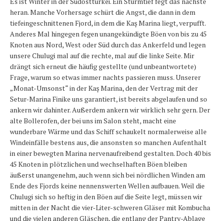
Es ist Winter in der Südosttürkei. Ein Sturmtief fegt das nächste
Karte und Wind
heran. Manche Vorhersage schürt die Angst, die dann in dem
tiefeingeschnittenen Fjord, in dem die Kaş Marina liegt, verpufft.
Länder und Inseln
Anderes Mal hingegen fegen unangekündigte Böen von bis zu 45
Mittelmeer 2010-2013
Knoten aus Nord, West oder Süd durch das Ankerfeld und legen
unsere Chulugi mal auf die rechte, mal auf die linke Seite. Mir
Bordbibliothek
drängt sich erneut die häufig gestellte (und unbeantwortete)
Frage, warum so etwas immer nachts passieren muss. Unserer
Abonnieren
„Monat-Umsonst“ in der Kaş Marina, den der Vertrag mit der
Setur-Marina Finike uns garantiert, ist bereits abgelaufen und so
Yachtüberführung weltweit
ankern wir dahinter. Außerdem ankern wir wirklich sehr gern. Der
alte Bollerofen, der bei uns im Salon steht, macht eine
INSELN Roman
wunderbare Wärme und das Schiff schaukelt normalerweise alle
Windeinfälle bestens aus, die ansonsten so manchen Aufenthalt
in einer bewegten Marina nervenaufreibend gestalten. Doch 40 bis
45 Knoten in plötzlichen und wechselhaften Böen bleiben
äußerst unangenehm, auch wenn sich bei nördlichen Winden am
Ende des Fjords keine nennenswerten Wellen aufbauen. Weil die
Chulugi sich so heftig in den Böen auf die Seite legt, müssen wir
mitten in der Nacht die vier-Liter-schweren Gläser mit Kombucha
und die vielen anderen Gläschen, die entlang der Pantry-Ablage