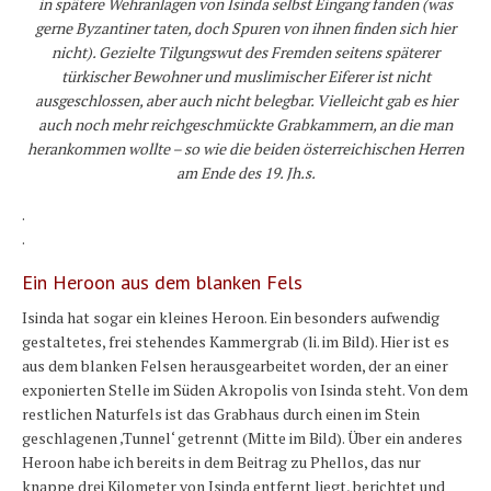
in spätere Wehranlagen von Isinda selbst Eingang fanden (was
gerne Byzantiner taten, doch Spuren von ihnen finden sich hier
nicht). Gezielte Tilgungswut des Fremden seitens späterer
türkischer Bewohner und muslimischer Eiferer ist nicht
ausgeschlossen, aber auch nicht belegbar. Vielleicht gab es hier
auch noch mehr reichgeschmückte Grabkammern, an die man
herankommen wollte – so wie die beiden österreichischen Herren
am Ende des 19. Jh.s.
.
.
Ein Heroon aus dem blanken Fels
Isinda hat sogar ein kleines Heroon. Ein besonders aufwendig
gestaltetes, frei stehendes Kammergrab (li. im Bild). Hier ist es
aus dem blanken Felsen herausgearbeitet worden, der an einer
exponierten Stelle im Süden Akropolis von Isinda steht. Von dem
restlichen Naturfels ist das Grabhaus durch einen im Stein
geschlagenen ‚Tunnel‘ getrennt (Mitte im Bild). Über ein anderes
Heroon habe ich bereits in dem Beitrag zu Phellos, das nur
knappe drei Kilometer von Isinda entfernt liegt, berichtet und