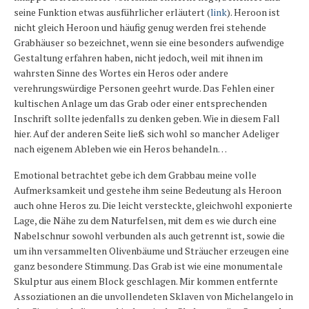
seine Funktion etwas ausführlicher erläutert (
link
). Heroon ist
nicht gleich Heroon und häufig genug werden frei stehende
Grabhäuser so bezeichnet, wenn sie eine besonders aufwendige
Gestaltung erfahren haben, nicht jedoch, weil mit ihnen im
wahrsten Sinne des Wortes ein Heros oder andere
verehrungswürdige Personen geehrt wurde. Das Fehlen einer
kultischen Anlage um das Grab oder einer entsprechenden
Inschrift sollte jedenfalls zu denken geben. Wie in diesem Fall
hier. Auf der anderen Seite ließ sich wohl so mancher Adeliger
nach eigenem Ableben wie ein Heros behandeln…
Emotional betrachtet gebe ich dem Grabbau meine volle
Aufmerksamkeit und gestehe ihm seine Bedeutung als Heroon
auch ohne Heros zu. Die leicht versteckte, gleichwohl exponierte
Lage, die Nähe zu dem Naturfelsen, mit dem es wie durch eine
Nabelschnur sowohl verbunden als auch getrennt ist, sowie die
um ihn versammelten Olivenbäume und Sträucher erzeugen eine
ganz besondere Stimmung. Das Grab ist wie eine monumentale
Skulptur aus einem Block geschlagen. Mir kommen entfernte
Assoziationen an die unvollendeten Sklaven von Michelangelo in