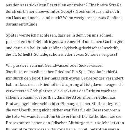
aus den zerstückelten Bergteilen entstehen? Eine breite Straße
durch ein bisher unbewohntes Gebiet? Noch ein Haus und noch
ein Haus und noch … und noch? Wenn wenigstens etwas Schönes
daraus entstünde.
Später werde ich nachlesen, dass es in dem von uns schnell
passierten Dorf Belenli irgendwo einen Hof und einen Garten gibt
und darin ein Relikt mit schöner lykisch-griechischer Inschrift,
die TL 62 heißt. Schade, schon wieder etwas Schönes verpasst.
Wir passieren ein mit Grundwasser oder Sickerwasser
überfluteten muslimischen Friedhof. Ein Spa-Friedhof schießt
mir durch den Kopf. Hier muss sich etwas Gravierendes verändert
haben. Dass dieser Friedhof im Ursprung alt ist, davon zeugen die
verwitterten Grabplatten, die direkt aus der Erde zu wachsen
scheinen. Kaum vorstellbar, dass die Alten ihren Friedhof aus
Platzmangel oder schlechter Planung an einer Stelle anlegten,
die vor Überflutung nicht sicher war. Was für ein Desaster, wenn
die tote Verwandtschaft im Grab ertrinkt. Die Katholiken wie die
Protestanten haben den jüdischen Mitbürgern nur solche letzten
Ruheplätze zugewiesen, die vor allerlei Unbill betroffen waren.