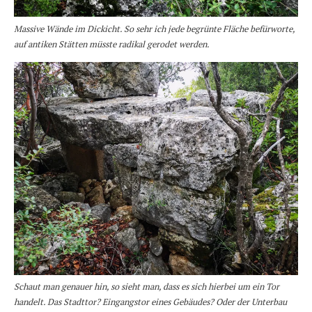
Massive Wände im Dickicht. So sehr ich jede begrünte Fläche befürworte,
auf antiken Stätten müsste radikal gerodet werden.
Schaut man genauer hin, so sieht man, dass es sich hierbei um ein Tor
handelt. Das Stadttor? Eingangstor eines Gebäudes? Oder der Unterbau