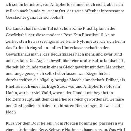
ich schon berichtet, von Antiphellos immer noch nicht, aber nun
will ich nach Isinda, zu einem Ort, der seine offenbar interessante
Geschichte ganz für sich behält.
Die Landschaft in dem Tal ist schön. Keine Plastikplanen der
Gewächshäuser, diese moderne Pest. Kein Plastikmüll, keine
zerhackten Bewässerungsrohre, keine Nylonnetze, die sich tief in
das Erdreich eingraben – alles Hinterlassenschaften der
Gewächshausmanie, des Bedürfnisses nach mehr, und zwar rund
um das Jahr. Das Auge schweift über eine uralte Kulturlandschaft,
die seit Jahrhunderten in einem Gleichgewicht mit dem Menschen
und lange genug sich selbst überlassen war. Ziegenhirten
durchstreiften die hügelig-bergige Macchialandschaft. Früher, als
Phellos noch eine mächtige Stadt war und Antiphellos blos ihr
Hafen, war hier viel Wald, wovon der Handel mit begehrten
Hölzern zeugt, mit dem dem Phellos reich geworden ist. Gemüse
und Obst gediehen in den fruchtbaren Niederungen. So wie heute.
Noch.
Kurz vor dem Dorf Belenli, vom Norden kommend, passieren wir
einen sterbenden Berg. Schwere Narben schauen uns an. Was wird