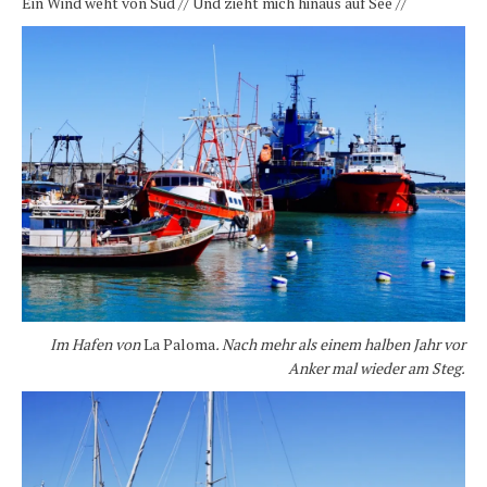
Ein Wind weht von Süd // Und zieht mich hinaus auf See //
Karte und Wind
Länder und Inseln
Mittelmeer 2010-2013
Bordbibliothek
Abonnieren
Yachtüberführung weltweit
INSELN Roman
Im Hafen von
La Paloma
. Nach mehr als einem halben Jahr vor
Anker mal wieder am Steg.