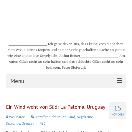
__________________________ Ich gehe davon aus, dass keine vom Menschen
zum Wohle seines Körpers und seiner Seele geschaffene Sache so gut tut
wie eine anständige Segelyacht. Arthur Beiser__________________________ Am
guten Glück nicht zu sehr haften und das schlechte Glück nicht zu sehr
beklagen. Peter Sloterdijk
Menü
S/Y CHULUGI
Ein Wind weht von Süd: La Paloma, Uruguay
15
Schiff
NOV. 2016
von
Marcel
|
Veröffentlicht in:
An Land
,
Segelroute
,
Crew
Subscribe
,
Uruguay
|
2