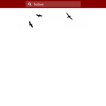
Suche
nach: