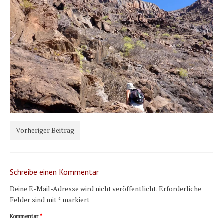
Karte und Wind
Länder und Inseln
Mittelmeer 2010-2013
Bordbibliothek
Abonnieren
Yachtüberführung weltweit
INSELN Roman
Vorheriger Beitrag
Schreibe einen Kommentar
Deine E-Mail-Adresse wird nicht veröffentlicht.
Erforderliche
Felder sind mit
*
markiert
Kommentar
*