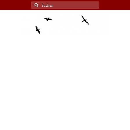
Suche
nach: