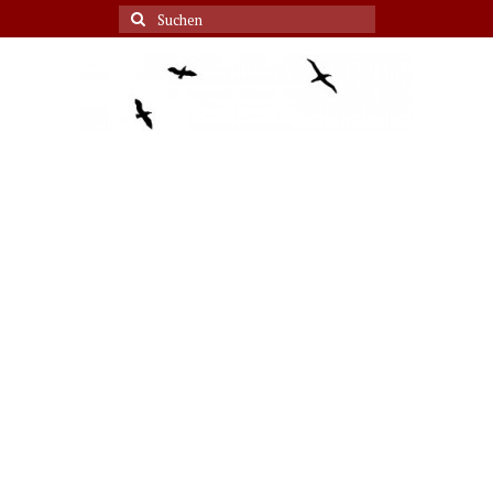
Suche
nach: