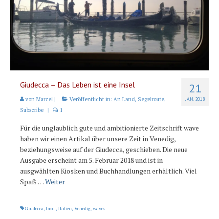
Karte und Wind
Länder und Inseln
Mittelmeer 2010-2013
Bordbibliothek
Abonnieren
Giudecca – Das Leben ist eine Insel
21
von
Marcel
|
Veröffentlicht in:
An Land
,
Segelroute
,
JAN. 2018
Yachtüberführung weltweit
Subscribe
|
1
INSELN Roman
Für die unglaublich gute und ambitionierte Zeitschrift wave
haben wir einen Artikal über unsere Zeit in Venedig,
beziehungsweise auf der Giudecca, geschieben. Die neue
Ausgabe erscheint am 5. Februar 2018 und ist in
ausgwählten Kiosken und Buchhandlungen erhältlich. Viel
Spaß …
Weiter
Giudecca
,
Insel
,
Italien
,
Venedig
,
waves