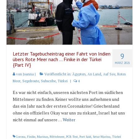
Karte und Wind
Länder und Inseln
Mittelmeer 2010-2013
Bordbibliothek
Abonnieren
Letzter Tagebucheintrag einer Fahrt von Indien
9
übers Rote Meer nach … Finike in der Türkei
MÄRZ 2021
{Part IV}
Yachtüberführung weltweit
von
Joanna
|
Veröffentlicht in:
Ägypten
,
An Land
,
Auf See
,
Rotes
INSELN Roman
Meer
,
Segelroute
,
Subscribe
,
Türkei
|
4
Es war nicht einfach, unseren nächsten Port im südlichen
Mittelmeer zu finden. Keiner wollte uns aufnehmen und
das ein Jahr nach der ersten Coronakrise! Griechenland
ohne ein offizielles Okay war uns zu riskant, Israel hat uns
nicht einmal auf unsere …
Weiter
Corona
,
Finike
,
Marinas
,
Mittelmeer
,
PCR-Test
,
Port Said
,
Setur Marina
,
Türkei