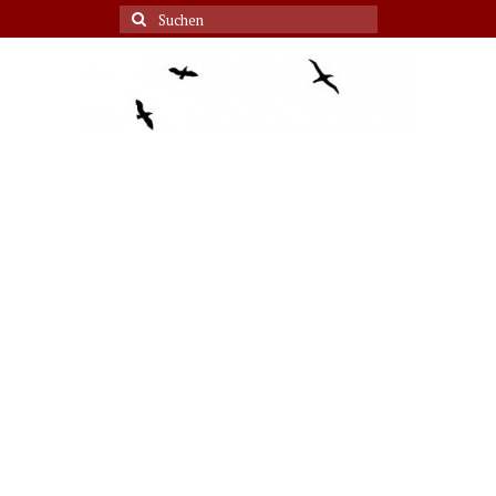
Suche
nach: