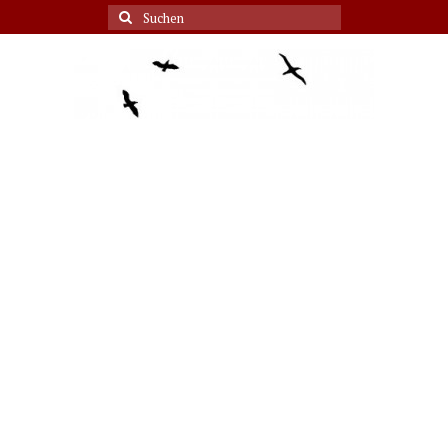
Suche
nach: