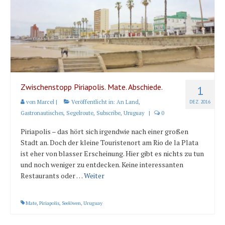
Karte und Wind
Länder und Inseln
Mittelmeer 2010-2013
Bordbibliothek
Abonnieren
Zwischenstopp Piriapolis. Mate. Abschiede.
1
von
Marcel
|
Veröffentlicht in:
An Land
,
DEZ. 2016
Yachtüberführung weltweit
Gastronautisches
,
Segelroute
,
Subscribe
,
Uruguay
|
0
INSELN Roman
Piriapolis – das hört sich irgendwie nach einer großen
Stadt an. Doch der kleine Touristenort am Rio de la Plata
ist eher von blasser Erscheinung. Hier gibt es nichts zu tun
und noch weniger zu entdecken. Keine interessanten
Restaurants oder …
Weiter
Mate
,
Piriapolis
,
Seelöwen
,
Uruguay