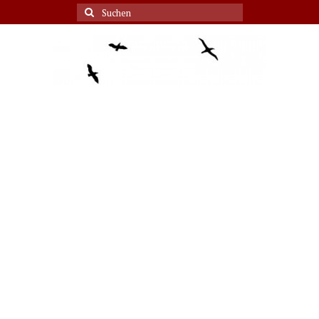
Suche
nach: