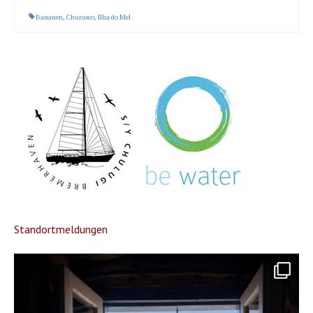
Bananen
,
Churasco
,
Ilha do Mel
Standortmeldungen