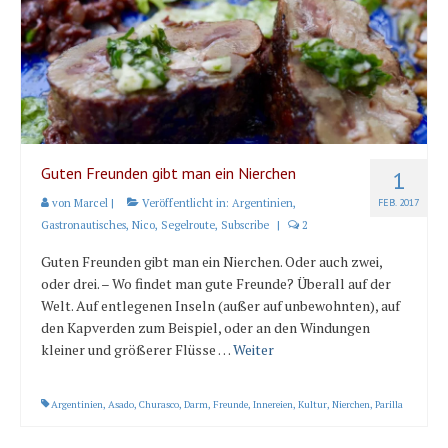
Karte und Wind
Länder und Inseln
Mittelmeer 2010-2013
Bordbibliothek
Abonnieren
Guten Freunden gibt man ein Nierchen
1
von
Marcel
|
Veröffentlicht in:
Argentinien
,
FEB. 2017
Yachtüberführung weltweit
Gastronautisches
,
Nico
,
Segelroute
,
Subscribe
|
2
INSELN Roman
Guten Freunden gibt man ein Nierchen. Oder auch zwei,
oder drei. – Wo findet man gute Freunde? Überall auf der
Welt. Auf entlegenen Inseln (außer auf unbewohnten), auf
den Kapverden zum Beispiel, oder an den Windungen
kleiner und größerer Flüsse …
Weiter
Argentinien
,
Asado
,
Churasco
,
Darm
,
Freunde
,
Innereien
,
Kultur
,
Nierchen
,
Parilla