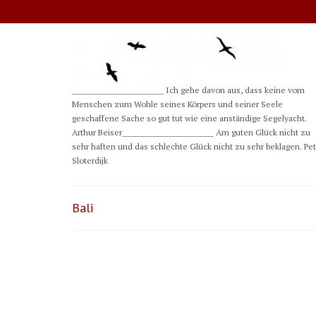
__________________________ Ich gehe davon aus, dass keine vom
Menschen zum Wohle seines Körpers und seiner Seele
geschaffene Sache so gut tut wie eine anständige Segelyacht.
Arthur Beiser__________________________ Am guten Glück nicht zu
sehr haften und das schlechte Glück nicht zu sehr beklagen. Pe
Sloterdijk
Bali