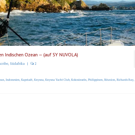
en Indischen Ozean — (auf SY NUVOLA)
scribe
,
Südafrika
|
2
zean
,
Indonesien
,
Kapstadt
,
Knysna
,
Knysna Yacht Club
,
Kokosinseln
,
Philippinen
,
Réunion
,
Richards Bay
,