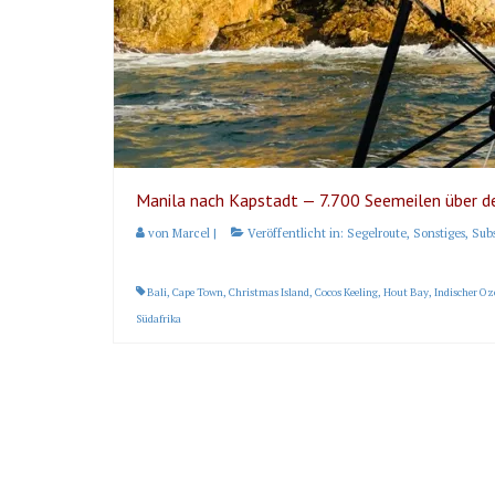
Manila nach Kapstadt — 7.700 Seemeilen über d
von
Marcel
|
Veröffentlicht in:
Segelroute
,
Sonstiges
,
Sub
Bali
,
Cape Town
,
Christmas Island
,
Cocos Keeling
,
Hout Bay
,
Indischer O
Südafrika