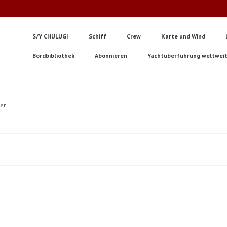
S/Y CHULUGI
Schiff
Crew
Karte und Wind
Bordbibliothek
Abonnieren
Yachtüberführung weltwei
ter