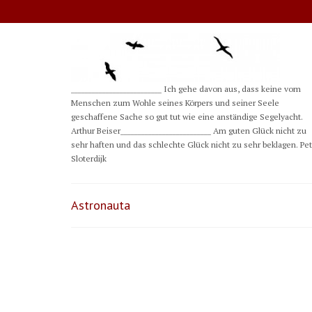
__________________________ Ich gehe davon aus, dass keine vom
Menschen zum Wohle seines Körpers und seiner Seele
geschaffene Sache so gut tut wie eine anständige Segelyacht.
Arthur Beiser__________________________ Am guten Glück nicht zu
sehr haften und das schlechte Glück nicht zu sehr beklagen. Pe
Sloterdijk
Astronauta