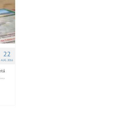
22
AUG. 2016
etá
n …