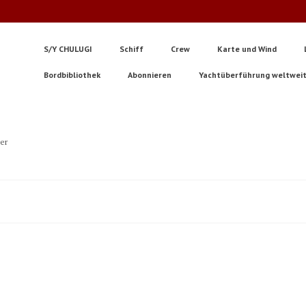
S/Y CHULUGI
Schiff
Crew
Karte und Wind
Bordbibliothek
Abonnieren
Yachtüberführung weltwei
ter