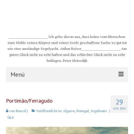
__________________________ Ich gehe davon aus, dass keine vom Menschen
zum Wohle seines Körpers und seiner Seele geschaffene Sache so gut tut
wie eine anständige Segelyacht. Arthur Beiser__________________________ Am
guten Glück nicht zu sehr haften und das schlechte Glück nicht zu sehr
beklagen. Peter Sloterdijk
Menü
S/Y CHULUGI
Portimão/Ferragudo
29
Schiff
AUG. 2014
von
Marcel
|
Veröffentlicht in:
Algarve
,
Portugal
,
Segelroute
|
Crew
0
Karte und Wind