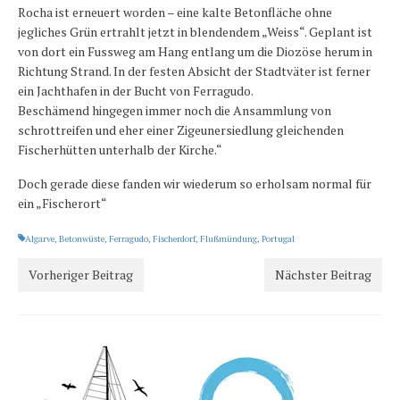
Rocha ist erneuert worden – eine kalte Betonfläche ohne
jegliches Grün ertrahlt jetzt in blendendem „Weiss“. Geplant ist
von dort ein Fussweg am Hang entlang um die Diozöse herum in
Richtung Strand. In der festen Absicht der Stadtväter ist ferner
ein Jachthafen in der Bucht von Ferragudo.
Beschämend hingegen immer noch die Ansammlung von
schrottreifen und eher einer Zigeunersiedlung gleichenden
Fischerhütten unterhalb der Kirche.“
Doch gerade diese fanden wir wiederum so erholsam normal für
ein „Fischerort“
Algarve
,
Betonwüste
,
Ferragudo
,
Fischerdorf
,
Flußmündung
,
Portugal
Vorheriger Beitrag
Nächster Beitrag