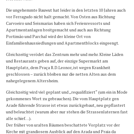
Die ungehemmte Bauwut hat leider in den letzten 10 Jahren auch
vor Ferragudo nicht halt gemacht. Von Osten aus Richtung
Carvoeiro und Seismarias haben sich Ferienressorts und
Apartmentanlagen breitgemacht und auch aus Richtung
Portimão und Parchal wird der kleine Ort von
Einfamilienhaussiedlungen und Apartmentblocks eingeengt.
Gleichzeitig verödet das Zentrum mehr und mehr. Kleine Läden
und Restaurants geben auf, der einzige Supermarkt am
Hauptplatz, dem Praça R.D.Leonor, ist wegen Krankheit
geschlossen – zurück bleiben nur die netten Alten aus dem
nahegelegenem Altersheim.
Gleichzeitig wird viel geplant und „requalifiziert“ (um ein in Mode
gekommenes Wort zu gebrauchen). Die vom Hauptplatz gen
Arade führende Strasse ist etwas zurückgebaut, neu gepflastert
und beleuchtet (warum aber nur stehen die Strassenlaternen fast
alle schief…).
Der früher von uralten Bäumen beschattete Vorplatz vor der
Kirche mit grandiosem Ausblick auf den Arada und Praia da