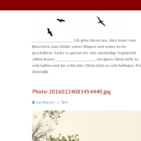
__________________________ Ich gehe davon aus, dass keine vom
Menschen zum Wohle seines Körpers und seiner Seele
geschaffene Sache so gut tut wie eine anständige Segelyacht.
Arthur Beiser__________________________ Am guten Glück nicht zu
sehr haften und das schlechte Glück nicht zu sehr beklagen. Pe
Sloterdijk
Photo-20160224083454440.jpg
von
Marcel
|
|
0