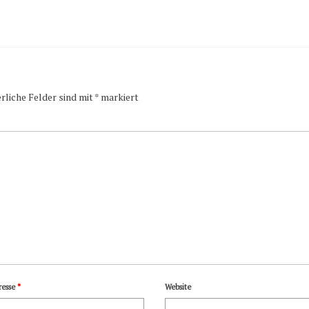
rliche Felder sind mit
*
markiert
resse
*
Website