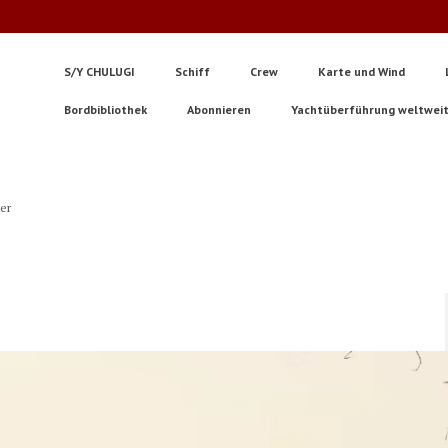
S/Y CHULUGI
Schiff
Crew
Karte und Wind
Bordbibliothek
Abonnieren
Yachtüberführung weltwei
ter