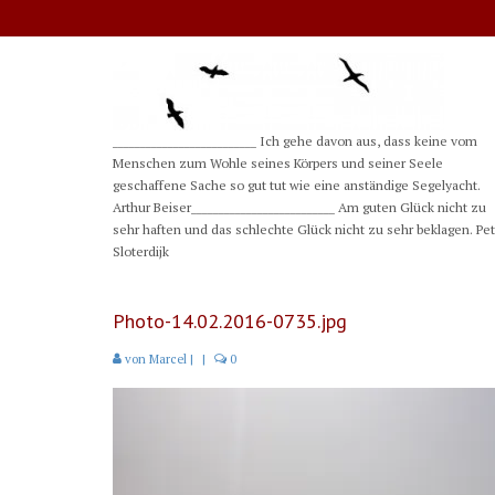
__________________________ Ich gehe davon aus, dass keine vom
Menschen zum Wohle seines Körpers und seiner Seele
geschaffene Sache so gut tut wie eine anständige Segelyacht.
Arthur Beiser__________________________ Am guten Glück nicht zu
sehr haften und das schlechte Glück nicht zu sehr beklagen. Pe
Sloterdijk
Photo-14.02.2016-0735.jpg
von
Marcel
|
|
0