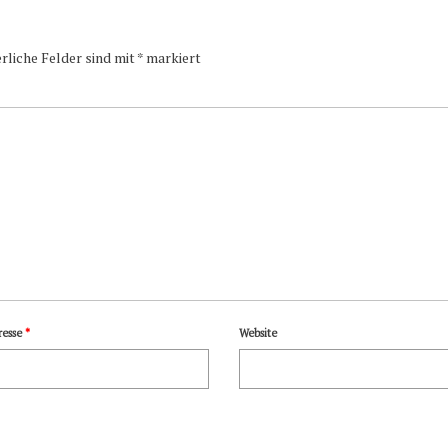
rliche Felder sind mit
*
markiert
resse
*
Website