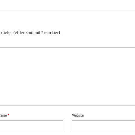
rliche Felder sind mit
*
markiert
resse
*
Website