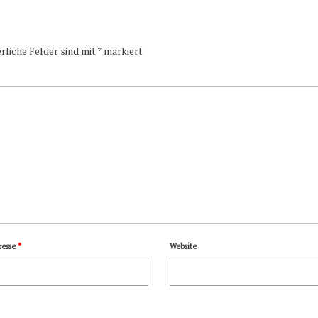
rliche Felder sind mit
*
markiert
resse
*
Website