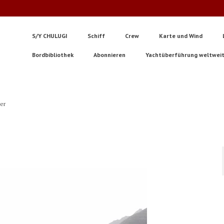
S/Y CHULUGI
Schiff
Crew
Karte und Wind
Bordbibliothek
Abonnieren
Yachtüberführung weltwei
ter