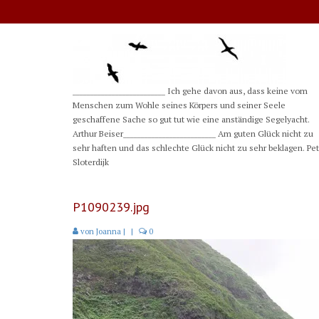
__________________________ Ich gehe davon aus, dass keine vom
Menschen zum Wohle seines Körpers und seiner Seele
geschaffene Sache so gut tut wie eine anständige Segelyacht.
Arthur Beiser__________________________ Am guten Glück nicht zu
sehr haften und das schlechte Glück nicht zu sehr beklagen. Pe
Sloterdijk
P1090239.jpg
von
Joanna
|
|
0