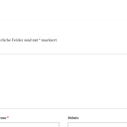
rliche Felder sind mit
*
markiert
resse
*
Website