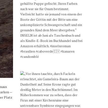
inaus
Parken —
ner Platz