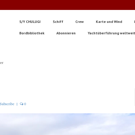
S/Y CHULUGI
Schiff
Crew
Karte und Wind
Bordbibliothek
Abonnieren
Yachtüberführung weltwei
ter
Subscribe
|
0