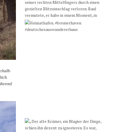
erhalb
lich
während