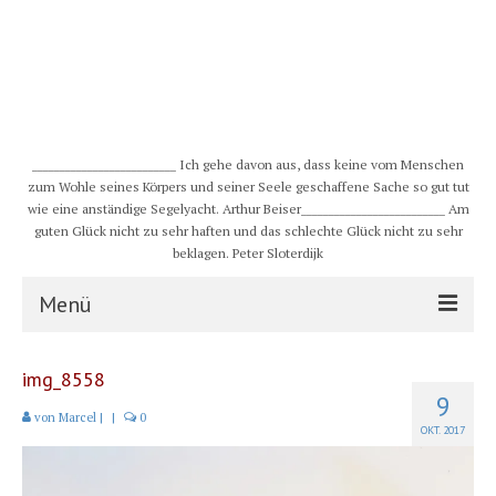
__________________________ Ich gehe davon aus, dass keine vom Menschen
zum Wohle seines Körpers und seiner Seele geschaffene Sache so gut tut
wie eine anständige Segelyacht. Arthur Beiser__________________________ Am
guten Glück nicht zu sehr haften und das schlechte Glück nicht zu sehr
beklagen. Peter Sloterdijk
Menü
S/Y CHULUGI
img_8558
9
Schiff
von
Marcel
|
|
0
OKT. 2017
Crew