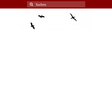
Suche
nach: