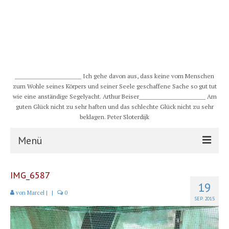
__________________________ Ich gehe davon aus, dass keine vom Menschen
zum Wohle seines Körpers und seiner Seele geschaffene Sache so gut tut
wie eine anständige Segelyacht. Arthur Beiser__________________________ Am
guten Glück nicht zu sehr haften und das schlechte Glück nicht zu sehr
beklagen. Peter Sloterdijk
Menü
S/Y CHULUGI
IMG_6587
19
Schiff
von
Marcel
|
|
0
SEP. 2015
Crew