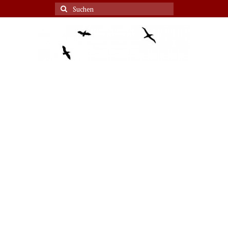
Suche
nach: