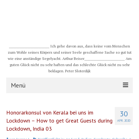
__________________________ Ich gehe davon aus, dass keine vom Menschen
zum Wohle seines Körpers und seiner Seele geschaffene Sache so gut tut
wie eine anständige Segelyacht. Arthur Beiser__________________________ Am
guten Glück nicht zu sehr haften und das schlechte Glück nicht zu sehr
beklagen. Peter Sloterdijk
Menü
S/Y CHULUGI
Honorarkonsul von Kerala bei uns im
30
Schiff
Lockdown – How to get Great Guests during
APR. 2020
Lockdown, India 03
Crew