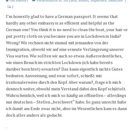
von
Joanna
|
Veröffentlicht in:
An Land
,
Indien
,
Segelroute
,
Subscribe
|
Karte und Wind
2
Länder und Inseln
I’m honestly glad to have a German passport. It seems that
hardly any other embassy is as efficient and helpful as the
Mittelmeer 2010-2013
German one! You think it is no need to clean the boat, your hair or
put pretty cloth on you because you are in Lockdown in India?
Bordbibliothek
Wrong! Wir rechnen nicht einmal mit jemanden von der
Immigration, obwohl wir auf eine erneute Verlängerung unserer
Abonnieren
Visa warten. Wie sollten wir auch so etwas Außerordentliches,
wie einen Besuch im strickten Lockdown (ich habe bereits
Yachtüberführung weltweit
darüber berichtet) erwarten? Das kann eigentlich nichts Gutes
bedeuten. Ausweisung, und zwar sofort, schießt mir
INSELN Roman
irrationalerweise durch den Kopf. Aber warum?, frage ich mich
dennoch weiter, obwohl mein Verstand dabei den Kopf schüttelt.
Wahrscheinlich, weil ich mich so häufig an offiziellen – allerdings
nur deutschen – Stellen „beschwert“ habe. So ganz unrecht habe
ich damit am Ende zwar nicht, aber im Wesentlichen kam es dann
doch alles anders als gedacht.
.