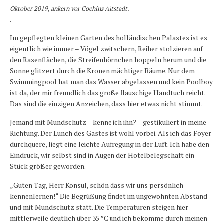
Oktober 2019, ankern vor Cochins Altstadt.
.
Im gepflegten kleinen Garten des holländischen Palastes ist es
eigentlich wie immer – Vögel zwitschern, Reiher stolzieren auf
den Rasenflächen, die Streifenhörnchen hoppeln herum und die
Sonne glitzert durch die Kronen mächtiger Bäume. Nur dem
Swimmingpool hat man das Wasser abgelassen und kein Poolboy
ist da, der mir freundlich das große flauschige Handtuch reicht.
Das sind die einzigen Anzeichen, dass hier etwas nicht stimmt.
Jemand mit Mundschutz – kenne ich ihn? – gestikuliert in meine
Richtung. Der Lunch des Gastes ist wohl vorbei. Als ich das Foyer
durchquere, liegt eine leichte Aufregung in der Luft. Ich habe den
Eindruck, wir selbst sind in Augen der Hotelbelegschaft ein
Stück größer geworden.
„Guten Tag, Herr Konsul, schön dass wir uns persönlich
kennenlernen!“ Die Begrüßung findet im ungewohnten Abstand
und mit Mundschutz statt. Die Temperaturen steigen hier
mittlerweile deutlich über 35 °C und ich bekomme durch meinen