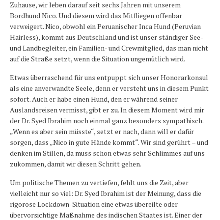
Zuhause, wir leben darauf seit sechs Jahren mit unserem
Bordhund Nico. Und diesem wird das Mitfliegen offenbar
verweigert. Nico, obwohl ein Peruanischer Inca Hund (Peruvian
Hairless), kommt aus Deutschland und ist unser ständiger See-
und Landbegleiter, ein Familien- und Crewmitglied, das man nicht
auf die Straße setzt, wenn die Situation ungemütlich wird.
Etwas überraschend für uns entpuppt sich unser Honorarkonsul
als eine anverwandte Seele, denn er versteht uns in diesem Punkt
sofort. Auch er habe einen Hund, den er während seiner
Auslandsreisen vermisst, gibt er zu. In diesem Moment wird mir
der Dr. Syed Ibrahim noch einmal ganz besonders sympathisch.
„Wenn es aber sein müsste“, setzt er nach, dann will er dafür
sorgen, dass „Nico in gute Hände kommt“. Wir sind gerührt – und
denken im Stillen, da muss schon etwas sehr Schlimmes auf uns
zukommen, damit wir diesen Schritt gehen.
Um politische Themen zu vertiefen, fehlt uns die Zeit, aber
vielleicht nur so viel: Dr. Syed Ibrahim ist der Meinung, dass die
rigorose Lockdown-Situation eine etwas übereilte oder
übervorsichtige Maßnahme des indischen Staates ist. Einer der