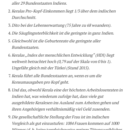
aller 29 Bundesstaaten Indiens.
Keralas Pro-Kopf-Einkommen liegt 1/3 über dem indischen
Durchschnitt.
Dito bei der Lebenserwartung (75 Jahre zu 68 woanders).
Die Säuglingssterblichkeit ist die geringste in ganz Indien.
Gleichwohl ist die Geburtenrate die geringste aller
Bundesstaaten.
Keralas „Index der menschlichen Entwicklung“ (HDI) liegt
weltweit betrachtet hoch (0,79 auf der Skala von 0 bis 1).
Ungefähr gleich mit der Türkei (Stand 2015).
Kerala führt alle Bundesstaaten an, wenn es um die
Konsumausgaben pro Kopf geht.
Und das, obwohl Kerala eine der höchsten Arbeitslosenraten in
Indien hat, was wiederum zufolge hat, dass viele gut
ausgebildete Keralesen ins Ausland zum Arbeiten gehen und
ihren Angehörigen verhältnismäßig viel Geld zusenden.
Die gesellschaftliche Stellung der Frau ist im indischen
Vergleich als gut einzustufen: 1084 Frauen kommen auf 1000
Männer (d. h. keine/vergleichsweise geringe Tötung weiblicher