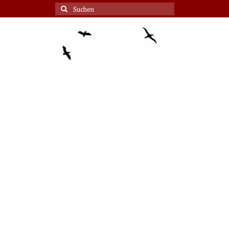
Suche
nach: