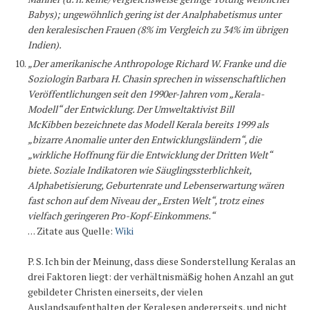
Babys); ungewöhnlich gering ist der Analphabetismus unter
den keralesischen Frauen (8% im Vergleich zu 34% im übrigen
Indien).
„Der amerikanische Anthropologe Richard W. Franke und die
Soziologin Barbara H. Chasin sprechen in wissenschaftlichen
Veröffentlichungen seit den 1990er-Jahren vom „Kerala-
Modell“ der Entwicklung. Der Umweltaktivist Bill
McKibben bezeichnete das Modell Kerala bereits 1999 als
„bizarre Anomalie unter den Entwicklungsländern“, die
„wirkliche Hoffnung für die Entwicklung der Dritten Welt“
biete. Soziale Indikatoren wie Säuglingssterblichkeit,
Alphabetisierung, Geburtenrate und Lebenserwartung wären
fast schon auf dem Niveau der „Ersten Welt“, trotz eines
vielfach geringeren Pro-Kopf-Einkommens.“
. . . Zitate aus Quelle:
Wiki
P. S. Ich bin der Meinung, dass diese Sonderstellung Keralas an
drei Faktoren liegt: der verhältnismäßig hohen Anzahl an gut
gebildeter Christen einerseits, der vielen
Auslandsaufenthalten der Keralesen andererseits, und nicht