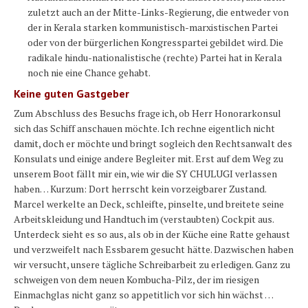
zuletzt auch an der Mitte-Links-Regierung, die entweder von
der in Kerala starken kommunistisch-marxistischen Partei
oder von der bürgerlichen Kongresspartei gebildet wird. Die
radikale hindu-nationalistische (rechte) Partei hat in Kerala
noch nie eine Chance gehabt.
Keine guten Gastgeber
Zum Abschluss des Besuchs frage ich, ob Herr Honorarkonsul
sich das Schiff anschauen möchte. Ich rechne eigentlich nicht
damit, doch er möchte und bringt sogleich den Rechtsanwalt des
Konsulats und einige andere Begleiter mit. Erst auf dem Weg zu
unserem Boot fällt mir ein, wie wir die SY CHULUGI verlassen
haben… Kurzum: Dort herrscht kein vorzeigbarer Zustand.
Marcel werkelte an Deck, schleifte, pinselte, und breitete seine
Arbeitskleidung und Handtuch im (verstaubten) Cockpit aus.
Unterdeck sieht es so aus, als ob in der Küche eine Ratte gehaust
und verzweifelt nach Essbarem gesucht hätte. Dazwischen haben
wir versucht, unsere tägliche Schreibarbeit zu erledigen. Ganz zu
schweigen von dem neuen Kombucha-Pilz, der im riesigen
Einmachglas nicht ganz so appetitlich vor sich hin wächst …