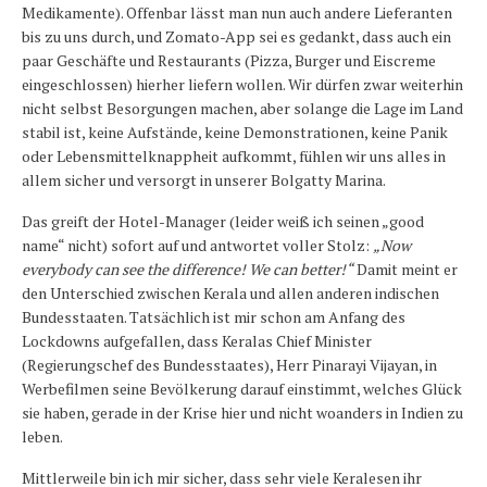
Medikamente). Offenbar lässt man nun auch andere Lieferanten
bis zu uns durch, und Zomato-App sei es gedankt, dass auch ein
paar Geschäfte und Restaurants (Pizza, Burger und Eiscreme
eingeschlossen) hierher liefern wollen. Wir dürfen zwar weiterhin
nicht selbst Besorgungen machen, aber solange die Lage im Land
stabil ist, keine Aufstände, keine Demonstrationen, keine Panik
oder Lebensmittelknappheit aufkommt, fühlen wir uns alles in
allem sicher und versorgt in unserer Bolgatty Marina.
Das greift der Hotel-Manager (leider weiß ich seinen „good
name“ nicht) sofort auf und antwortet voller Stolz:
„Now
everybody can see the difference! We can better!“
Damit meint er
den Unterschied zwischen Kerala und allen anderen indischen
Bundesstaaten. Tatsächlich ist mir schon am Anfang des
Lockdowns aufgefallen, dass Keralas Chief Minister
(Regierungschef des Bundesstaates), Herr Pinarayi Vijayan, in
Werbefilmen seine Bevölkerung darauf einstimmt, welches Glück
sie haben, gerade in der Krise hier und nicht woanders in Indien zu
leben.
Mittlerweile bin ich mir sicher, dass sehr viele Keralesen ihr