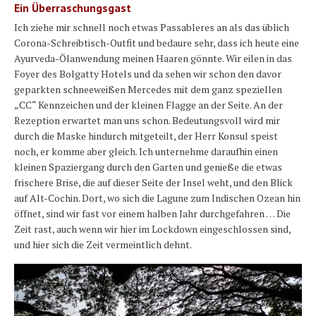
Ein Überraschungsgast
Ich ziehe mir schnell noch etwas Passableres an als das üblich
Corona-Schreibtisch-Outfit und bedaure sehr, dass ich heute eine
Ayurveda-Ölanwendung meinen Haaren gönnte. Wir eilen in das
Foyer des Bolgatty Hotels und da sehen wir schon den davor
geparkten schneeweißen Mercedes mit dem ganz speziellen
„CC“ Kennzeichen und der kleinen Flagge an der Seite. An der
Rezeption erwartet man uns schon. Bedeutungsvoll wird mir
durch die Maske hindurch mitgeteilt, der Herr Konsul speist
noch, er komme aber gleich. Ich unternehme daraufhin einen
kleinen Spaziergang durch den Garten und genieße die etwas
frischere Brise, die auf dieser Seite der Insel weht, und den Blick
auf Alt-Cochin. Dort, wo sich die Lagune zum Indischen Ozean hin
öffnet, sind wir fast vor einem halben Jahr durchgefahren … Die
Zeit rast, auch wenn wir hier im Lockdown eingeschlossen sind,
und hier sich die Zeit vermeintlich dehnt.