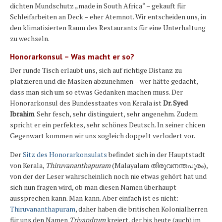
dichten Mundschutz „made in South Africa“ – gekauft für
Schleifarbeiten an Deck – eher Atemnot. Wir entscheiden uns, in
den klimatisierten Raum des Restaurants für eine Unterhaltung
zu wechseln.
Honorarkonsul – Was macht er so?
Der runde Tisch erlaubt uns, sich auf richtige Distanz zu
platzieren und die Masken abzunehmen – wer hätte gedacht,
dass man sich um so etwas Gedanken machen muss. Der
Honorarkonsul des Bundesstaates von Kerala ist
Dr. Syed
Ibrahim
. Sehr fesch, sehr distinguiert, sehr angenehm. Zudem
spricht er ein perfektes, sehr schönes Deutsch. In seiner chicen
Gegenwart kommen wir uns sogleich doppelt verlodert vor.
Der
Sitz des Honorarkonsulats
befindet sich in der Hauptstadt
von Kerala,
Thiruvananthapuram
(Malayalam തിരുവനന്തപുരം),
von der der Leser wahrscheinlich noch nie etwas gehört hat und
sich nun fragen wird, ob man diesen Namen überhaupt
aussprechen kann. Man kann. Aber einfach ist es nicht:
Thiruvananthapuram
, daher haben die britischen Kolonialherren
für uns den Namen
Trivandrum
kreiert, der bis heute (auch) im