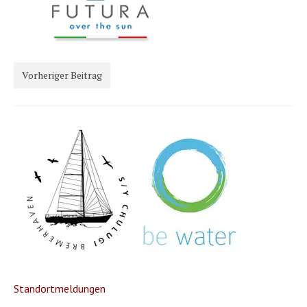
Karte und Wind
Länder und Inseln
Mittelmeer 2010-2013
Vorheriger Beitrag
Bordbibliothek
Abonnieren
Yachtüberführung weltweit
INSELN Roman
Standortmeldungen