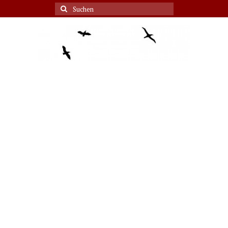
Suche
nach: