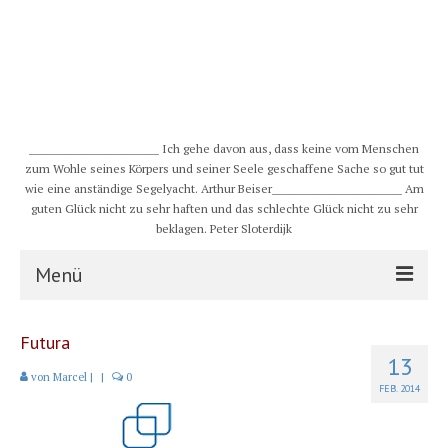
__________________________ Ich gehe davon aus, dass keine vom Menschen
zum Wohle seines Körpers und seiner Seele geschaffene Sache so gut tut
wie eine anständige Segelyacht. Arthur Beiser__________________________ Am
guten Glück nicht zu sehr haften und das schlechte Glück nicht zu sehr
beklagen. Peter Sloterdijk
Menü
S/Y CHULUGI
Futura
13
Schiff
von
Marcel
|
|
0
FEB. 2014
Crew